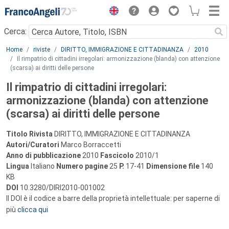
Menu
Cerca:
Main content
Home
riviste
DIRITTO, IMMIGRAZIONE E CITTADINANZA
2010
Il rimpatrio di cittadini irregolari: armonizzazione (blanda) con attenzione
(scarsa) ai diritti delle persone
Il rimpatrio di cittadini irregolari:
armonizzazione (blanda) con attenzione
(scarsa) ai diritti delle persone
Titolo Rivista
DIRITTO, IMMIGRAZIONE E CITTADINANZA
Autori/Curatori
Marco Borraccetti
Anno di pubblicazione
2010
Fascicolo
2010/1
Lingua
Italiano
Numero pagine
25
P.
17-41
Dimensione file
140
KB
DOI
10.3280/DIRI2010-001002
Il DOI è il codice a barre della proprietà intellettuale: per saperne di
più
clicca qui