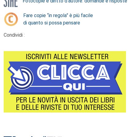
Fotocopie e diritto d’autore: domande e risposte
Fare copie “in regola” è più facile
di quanto si possa pensare
Condividi :
Footer