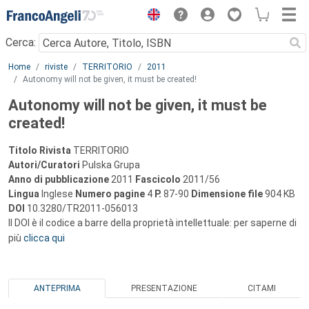
Menu
Cerca:
Main content
Home
riviste
TERRITORIO
2011
Autonomy will not be given, it must be created!
Autonomy will not be given, it must be
created!
Titolo Rivista
TERRITORIO
Autori/Curatori
Pulska Grupa
Anno di pubblicazione
2011
Fascicolo
2011/56
Lingua
Inglese
Numero pagine
4
P.
87-90
Dimensione file
904 KB
DOI
10.3280/TR2011-056013
Il DOI è il codice a barre della proprietà intellettuale: per saperne di
più
clicca qui
ANTEPRIMA
PRESENTAZIONE
CITAMI