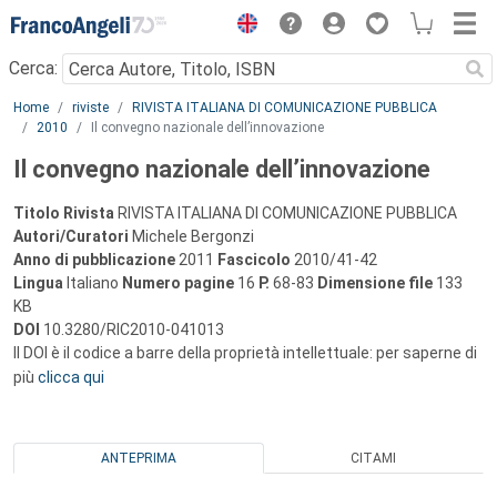
Menu
Cerca:
Main content
Home
riviste
RIVISTA ITALIANA DI COMUNICAZIONE PUBBLICA
2010
Il convegno nazionale dell’innovazione
Il convegno nazionale dell’innovazione
Titolo Rivista
RIVISTA ITALIANA DI COMUNICAZIONE PUBBLICA
Autori/Curatori
Michele Bergonzi
Anno di pubblicazione
2011
Fascicolo
2010/41-42
Lingua
Italiano
Numero pagine
16
P.
68-83
Dimensione file
133
KB
DOI
10.3280/RIC2010-041013
Il DOI è il codice a barre della proprietà intellettuale: per saperne di
più
clicca qui
ANTEPRIMA
CITAMI