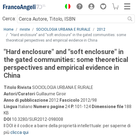
Menu
Cerca:
Main content
Home
riviste
SOCIOLOGIA URBANA E RURALE
2012
"Hard enclosure" and "soft enclosure" in the gated communities: some
theoretical perspectives and empirical evidence in China
"Hard enclosure" and "soft enclosure" in
the gated communities: some theoretical
perspectives and empirical evidence in
China
Titolo Rivista
SOCIOLOGIA URBANA E RURALE
Autori/Curatori
Guillaume Giroir
Anno di pubblicazione
2012
Fascicolo
2012/98
Lingua
Italiano
Numero pagine
24
P.
101-124
Dimensione file
188
KB
DOI
10.3280/SUR2012-098008
Il DOI è il codice a barre della proprietà intellettuale: per saperne di
più
clicca qui