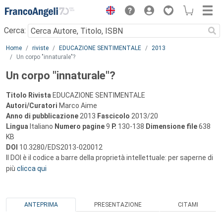
Menu
Cerca:
Main content
Home
riviste
EDUCAZIONE SENTIMENTALE
2013
Un corpo "innaturale"?
Un corpo "innaturale"?
Titolo Rivista
EDUCAZIONE SENTIMENTALE
Autori/Curatori
Marco Aime
Anno di pubblicazione
2013
Fascicolo
2013/20
Lingua
Italiano
Numero pagine
9
P.
130-138
Dimensione file
638
KB
DOI
10.3280/EDS2013-020012
Il DOI è il codice a barre della proprietà intellettuale: per saperne di
più
clicca qui
ANTEPRIMA
PRESENTAZIONE
CITAMI