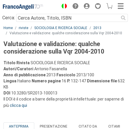
Menu
Cerca:
Main content
Home
riviste
SOCIOLOGIA E RICERCA SOCIALE
2013
Valutazione e validazione: qualche considerazione sulla Vqr 2004-2010
Valutazione e validazione: qualche
considerazione sulla Vqr 2004-2010
Titolo Rivista
SOCIOLOGIA E RICERCA SOCIALE
Autori/Curatori
Antonio Fasanella
Anno di pubblicazione
2013
Fascicolo
2013/100
Lingua
Italiano
Numero pagine
16
P.
132-147
Dimensione file
632
KB
DOI
10.3280/SR2013-100013
Il DOI è il codice a barre della proprietà intellettuale: per saperne di
più
clicca qui
ANTEPRIMA
PRESENTAZIONE
CITATO DA
CITAMI