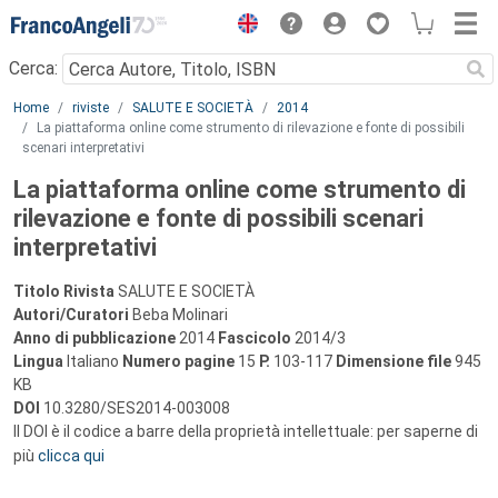
Menu
Cerca:
Main content
Home
riviste
SALUTE E SOCIETÀ
2014
La piattaforma online come strumento di rilevazione e fonte di possibili
scenari interpretativi
La piattaforma online come strumento di
rilevazione e fonte di possibili scenari
interpretativi
Titolo Rivista
SALUTE E SOCIETÀ
Autori/Curatori
Beba Molinari
Anno di pubblicazione
2014
Fascicolo
2014/3
Lingua
Italiano
Numero pagine
15
P.
103-117
Dimensione file
945
KB
DOI
10.3280/SES2014-003008
Il DOI è il codice a barre della proprietà intellettuale: per saperne di
più
clicca qui