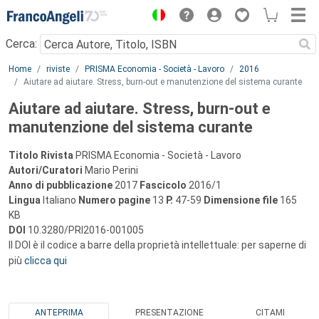
Menu
Cerca:
Main content
Home
riviste
PRISMA Economia - Società - Lavoro
2016
Aiutare ad aiutare. Stress, burn-out e manutenzione del sistema curante
Aiutare ad aiutare. Stress, burn-out e
manutenzione del sistema curante
Titolo Rivista
PRISMA Economia - Società - Lavoro
Autori/Curatori
Mario Perini
Anno di pubblicazione
2017
Fascicolo
2016/1
Lingua
Italiano
Numero pagine
13
P.
47-59
Dimensione file
165
KB
DOI
10.3280/PRI2016-001005
Il DOI è il codice a barre della proprietà intellettuale: per saperne di
più
clicca qui
ANTEPRIMA
PRESENTAZIONE
CITAMI