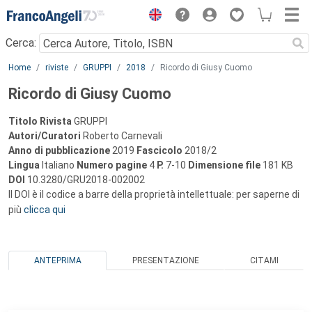
Menu
Cerca:
Main content
Home
riviste
GRUPPI
2018
Ricordo di Giusy Cuomo
Ricordo di Giusy Cuomo
Titolo Rivista
GRUPPI
Autori/Curatori
Roberto Carnevali
Anno di pubblicazione
2019
Fascicolo
2018/2
Lingua
Italiano
Numero pagine
4
P.
7-10
Dimensione file
181 KB
DOI
10.3280/GRU2018-002002
Il DOI è il codice a barre della proprietà intellettuale: per saperne di
più
clicca qui
ANTEPRIMA
PRESENTAZIONE
CITAMI