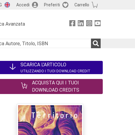
G
Accedi
Preferiti
Carrello
ca Avanzata
SCARICA L'ARTICOLO
UTILIZZANDO I TUOI DOWNLOAD CREDIT
ACQUISTA QUI I TUOI
DOWNLOAD CREDITS