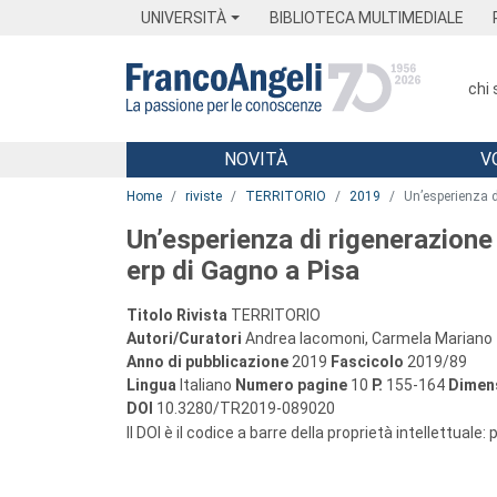
Menu
Main content
Footer
Menu
UNIVERSITÀ
BIBLIOTECA MULTIMEDIALE
chi
NOVITÀ
V
Main content
Home
riviste
TERRITORIO
2019
Un’esperienza d
Un’esperienza di rigenerazione 
erp di Gagno a Pisa
Titolo Rivista
TERRITORIO
Autori/Curatori
Andrea Iacomoni, Carmela Mariano
Anno di pubblicazione
2019
Fascicolo
2019/89
Lingua
Italiano
Numero pagine
10
P.
155-164
Dimens
DOI
10.3280/TR2019-089020
Il DOI è il codice a barre della proprietà intellettuale: