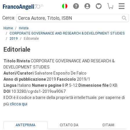
Menu
Cerca:
Main content
Home
riviste
CORPORATE GOVERNANCE AND RESEARCH & DEVELOPMENT STUDIES
2019
Editoriale
Editoriale
Titolo Rivista
CORPORATE GOVERNANCE AND RESEARCH &
DEVELOPMENT STUDIES
Autori/Curatori
Salvatore Esposito De Falco
Anno di pubblicazione
2019
Fascicolo
2019/1
Lingua
Italiano
Numero pagine
8
P.
5-12
Dimensione file
0 KB
DOI
10.3280/cgrds1-2019oa9067
Il DOI è il codice a barre della proprietà intellettuale: per saperne di
più
clicca qui
ANTEPRIMA
CITATO DA
CITAMI