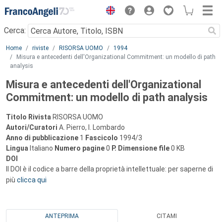
Menu
Cerca:
Main content
Home
riviste
RISORSA UOMO
1994
Misura e antecedenti dell'Organizational Commitment: un modello di path
analysis
Misura e antecedenti dell'Organizational
Commitment: un modello di path analysis
Titolo Rivista
RISORSA UOMO
Autori/Curatori
A. Pierro, I. Lombardo
Anno di pubblicazione
1
Fascicolo
1994/3
Lingua
Italiano
Numero pagine
0
P.
Dimensione file
0 KB
DOI
Il DOI è il codice a barre della proprietà intellettuale: per saperne di
più
clicca qui
ANTEPRIMA
CITAMI