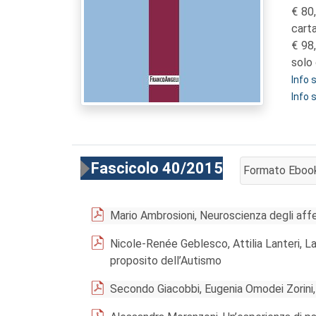
80
cart
98
solo 
Info
Info 
Fascicolo 40/2015
Formato Eboo
AGGIUNGI AL 
Mario Ambrosioni, Neuroscienza degli affet
Nicole-Renée Geblesco, Attilia Lanteri, Lau
proposito dell’Autismo
Secondo Giacobbi, Eugenia Omodei Zorini,