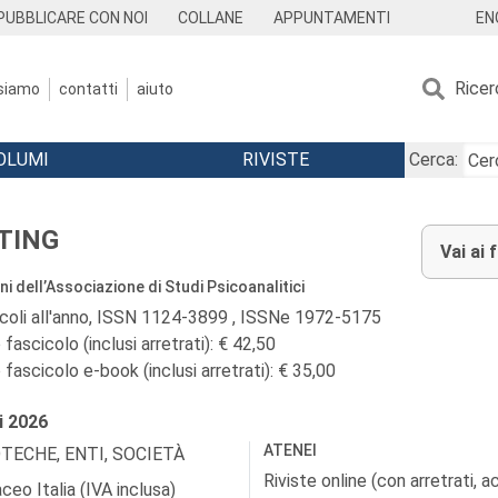
EN
PUBBLICARE CON NOI
COLLANE
APPUNTAMENTI
Ricer
 siamo
contatti
aiuto
OLUMI
RIVISTE
Cerca:
TING
Vai ai 
i dell’Associazione di Studi Psicoanalitici
icoli all'anno, ISSN 1124-3899 , ISSNe 1972-5175
fascicolo (inclusi arretrati): € 42,50
fascicolo e-book (inclusi arretrati): € 35,00
i
2026
ATENEI
OTECHE, ENTI, SOCIETÀ
Riviste online (con arretrati, 
ceo Italia (IVA inclusa)