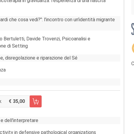
coterapia in gravidanza: l’esperienza di una nascita
ardi che cosa vedi?": l’incontro con un’identità migrante
lio Bertuletti, Davide Trovenzi, Psicoanalisi e
ne di Setting
ne, disregolazione e riparazione del Sé
C
nza
k
35,00
CARRELLO FASCICOLO 39/2015
 e dell’interpretare
ctivity in defensive pathological organizations