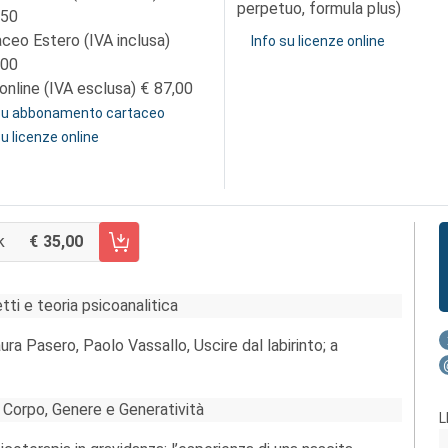
perpetuo, formula plus)
,50
aceo Estero (IVA inclusa)
Info su licenze online
,00
online (IVA esclusa)
87,00
 su abbonamento cartaceo
su licenze online
k
35,00
CARRELLO FASCICOLO 40/2015
ti e teoria psicoanalitica
ra Pasero, Paolo Vassallo, Uscire dal labirinto; a
 Corpo, Genere e Generatività
L