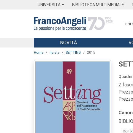
Menu
Main content
Footer
Menu
UNIVERSITÀ
BIBLIOTECA MULTIMEDIALE
chi
NOVITÀ
V
Main content
Home
riviste
SETTING
2015
SET
Quadern
2 fasc
Prezzo 
Prezzo 
Canon
BIBLI
carta