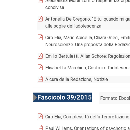
Alessandra Moranzoni, Un’esperienza di psi
condivisa
Antonella De Gregorio, "E tu, quando mi gu
alle soglie dell’adolescenza
Ciro Elia, Mario Apicella, Chiara Gnesi, Emi
Neuroscienze. Una proposta della Redazio
Emilio Bertuletti, Allan Schore: Regolazio
Elisabetta Marchiori, Costruire l’adolesce
A cura della Redazione, Notizie
Fascicolo 39/2015
Formato Eboo
AGGIUNGI AL 
Ciro Elia, Complessità dell’interpretazione
Paul Williams, Orientations of psychotic a