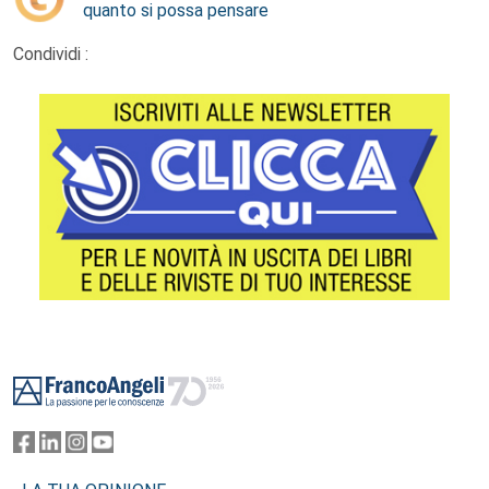
quanto si possa pensare
Condividi :
Footer