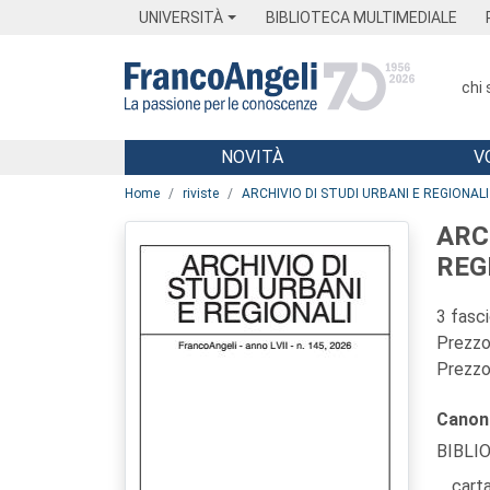
Menu
Main content
Footer
Menu
UNIVERSITÀ
BIBLIOTECA MULTIMEDIALE
chi
NOVITÀ
V
Main content
Home
riviste
ARCHIVIO DI STUDI URBANI E REGIONALI
ARC
REG
3 fasc
Prezzo 
Prezzo 
Canon
BIBLI
carta