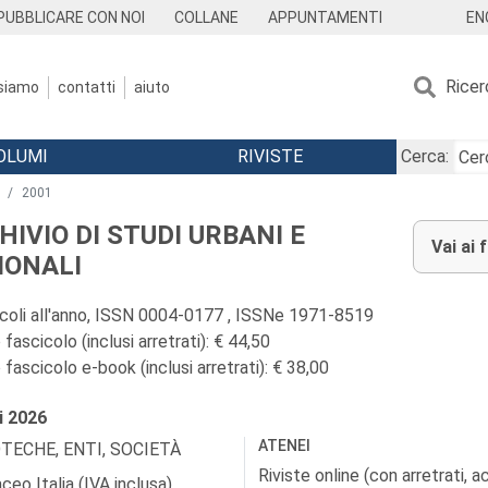
EN
PUBBLICARE CON NOI
COLLANE
APPUNTAMENTI
Ricer
 siamo
contatti
aiuto
OLUMI
RIVISTE
Cerca:
2001
HIVIO DI STUDI URBANI E
Vai ai 
IONALI
icoli all'anno, ISSN 0004-0177 , ISSNe 1971-8519
fascicolo (inclusi arretrati): € 44,50
fascicolo e-book (inclusi arretrati): € 38,00
i
2026
ATENEI
OTECHE, ENTI, SOCIETÀ
Riviste online (con arretrati, 
ceo Italia (IVA inclusa)