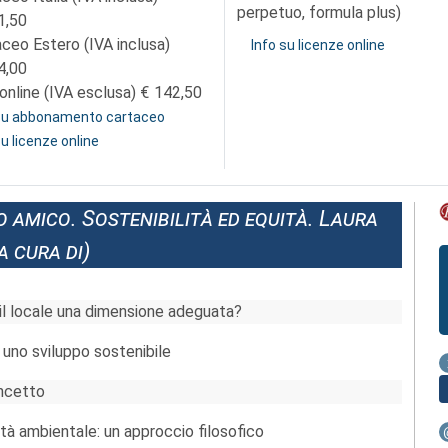
perpetuo, formula plus)
1,50
aceo Estero (IVA inclusa)
Info su licenze online
4,00
online (IVA esclusa)
142,50
 su abbonamento cartaceo
su licenze online
 amico. Sostenibilità ed equità. Laura
 cura di)
 il locale una dimensione adeguata?
r uno sviluppo sostenibile
oncetto
ità ambientale: un approccio filosofico