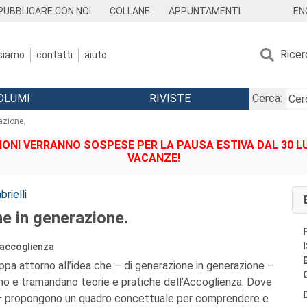
EN
PUBBLICARE CON NOI
COLLANE
APPUNTAMENTI
Ricer
 siamo
contatti
aiuto
OLUMI
RIVISTE
Cerca:
azione.
IONI VERRANNO SOSPESE PER LA PAUSA ESTIVA DAL 30 LU
VACANZE!
brielli
e in generazione.
l'accoglienza
luppa attorno all’idea che – di generazione in generazione –
no e tramandano teorie e pratiche dell’Accoglienza. Dove
e – propongono un quadro concettuale per comprendere e