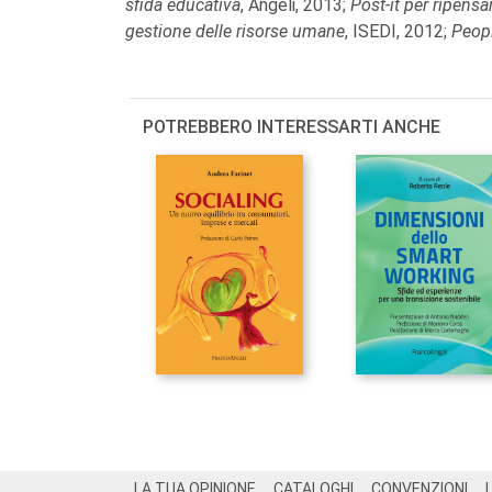
sfida educativa
, Angeli, 2013;
Post-it per ripensar
gestione delle risorse umane
, ISEDI, 2012;
Peop
POTREBBERO INTERESSARTI ANCHE
Footer
LA TUA OPINIONE
CATALOGHI
CONVENZIONI