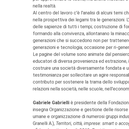
nella realtà.
Al centro del lavoro c'è l'analisi di alcuni temi
nella prospettiva dei legami tra le generazioni.
delle sapienze di tutti i tempi; costruzione di f
formando alla convivenza, allontanano la minaccia
generazioni che si succedono non per trattenere
generazioni e tecnologia; occasione per ri-genera
Le pagine del volume sono animate dal pensiero e
educatori di diversa provenienza ed estrazione,
costruire una società diversamente fondata e un
testimonianza per sollecitare un agire responsabi
contributo per sostenere la trama dello sviluppo 
relazioni nella società, nelle scuole, nell'econom
Gabriele Gabrielli
è presidente della Fondazio
insegna Organizzazione e gestione delle risorse 
umane e organizzazione di numerosi gruppi industr
Granelli A.),
Territori, città, imprese: smart o acco