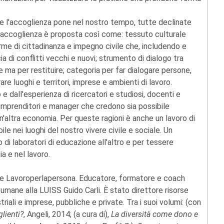
 che l'accoglienza pone nel nostro tempo, tutte declinate
 L'accoglienza è proposta così come: tessuto culturale
orme di cittadinanza e impegno civile che, includendo e
 di conflitti vecchi e nuovi; strumento di dialogo tra
 ma per restituire; categoria per far dialogare persone,
re luoghi e territori, imprese e ambienti di lavoro.
 dall'esperienza di ricercatori e studiosi, docenti e
 imprenditori e manager che credono sia possibile
'altra economia. Per queste ragioni è anche un lavoro di
le nei luoghi del nostro vivere civile e sociale. Un
di laboratori di educazione all'altro e per tessere
ia e nel lavoro.
ne Lavoroperlapersona. Educatore, formatore e coach
umane alla LUISS Guido Carli. È stato direttore risorse
iali e imprese, pubbliche e private. Tra i suoi volumi: (con
glienti?
, Angeli, 2014; (a cura di),
La diversità come dono e