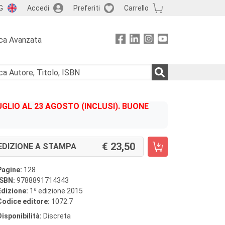
G
Accedi
Preferiti
Carrello
ca Avanzata
GLIO AL 23 AGOSTO (INCLUSI). BUONE
23,50
EDIZIONE A STAMPA
Pagine:
128
ISBN:
9788891714343
a
Edizione:
1
edizione 2015
Codice editore:
1072.7
Disponibilità:
Discreta