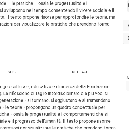
de – le pratiche – ossia le progettualità e i
 sviluppano nel tempo consentendo il vivere sociale e il
tà. Il testo propone risorse per approfondire le teorie, ma
rrazioni per visualizzare le pratiche che prendono forma
INDICE
DETTAGLI
A
egno culturale, educativo e di ricerca della Fondazione
). La riflessione di taglio interdisciplinare e a più voci si
n generazione - si formano, si aggiustano e si tramandano
me - le teorie - propongono un quadro concettuale per
iche - ossia le progettualità e i comportamenti che si
le e il progresso dell'umanità. Il testo propone risorse
 narrazioni per visualizzare le pratiche che prendono forma