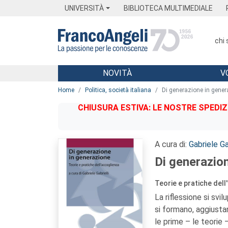
Menu
Main content
Footer
Menu
UNIVERSITÀ
BIBLIOTECA MULTIMEDIALE
chi
NOVITÀ
V
Main content
Home
Politica, società italiana
Di generazione in gener
CHIUSURA ESTIVA: LE NOSTRE SPEDIZ
A cura di:
Gabriele Ga
Di generazion
Teorie e pratiche del
La riflessione si svi
si formano, aggiusta
le prime – le teori