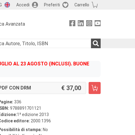
G
Accedi
Preferiti
Carrello
ca Avanzata
GLIO AL 23 AGOSTO (INCLUSI). BUONE
37,00
PDF CON DRM
Pagine:
336
ISBN:
9788891701121
a
Edizione:
1
edizione 2013
Codice editore:
2000.1396
Possibilità di stampa:
No