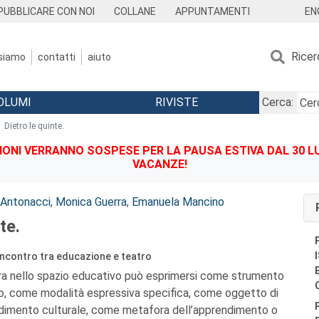
EN
PUBBLICARE CON NOI
COLLANE
APPUNTAMENTI
Ricer
 siamo
contatti
aiuto
OLUMI
RIVISTE
Cerca:
Dietro le quinte.
IONI VERRANNO SOSPESE PER LA PAUSA ESTIVA DAL 30 LU
VACANZE!
 Antonacci
,
Monica Guerra
,
Emanuela Mancino
te.
'incontro tra educazione e teatro
tra nello spazio educativo può esprimersi come strumento
co, come modalità espressiva specifica, come oggetto di
ndimento culturale, come metafora dell’apprendimento o