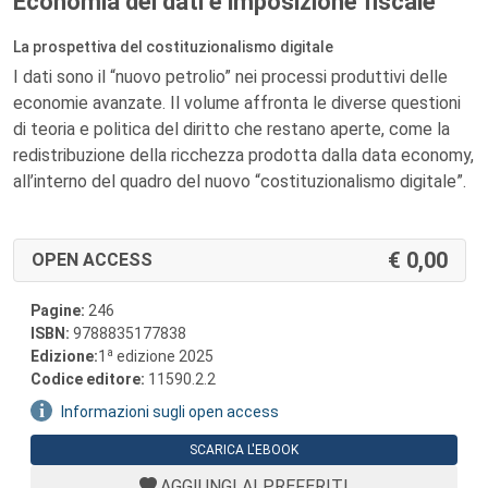
Economia dei dati e imposizione fiscale
La prospettiva del costituzionalismo digitale
I dati sono il “nuovo petrolio” nei processi produttivi delle
economie avanzate. Il volume affronta le diverse questioni
di teoria e politica del diritto che restano aperte, come la
redistribuzione della ricchezza prodotta dalla data economy,
all’interno del quadro del nuovo “costituzionalismo digitale”.
0,00
OPEN ACCESS
Pagine:
246
ISBN:
9788835177838
a
Edizione:
1
edizione 2025
Codice editore:
11590.2.2
Informazioni sugli open access
SCARICA L'EBOOK
AGGIUNGI AI PREFERITI