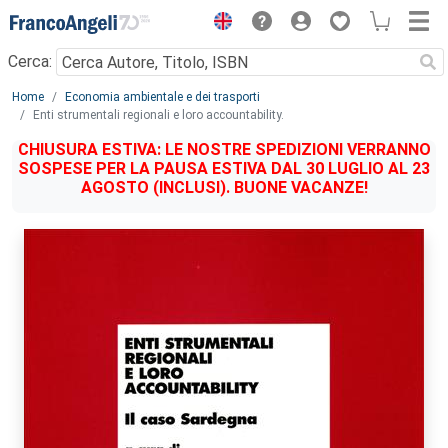
Menu
Cerca:
Main content
Home
Economia ambientale e dei trasporti
Enti strumentali regionali e loro accountability.
CHIUSURA ESTIVA: LE NOSTRE SPEDIZIONI VERRANNO
SOSPESE PER LA PAUSA ESTIVA DAL 30 LUGLIO AL 23
AGOSTO (INCLUSI). BUONE VACANZE!