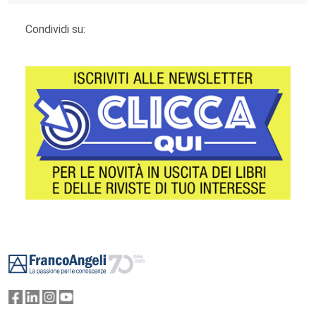
Condividi su:
Footer