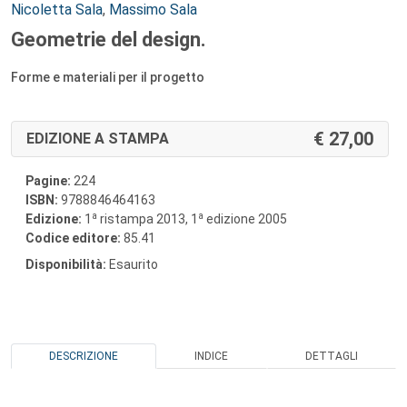
Autori:
Nicoletta Sala
,
Massimo Sala
Geometrie del design.
Forme e materiali per il progetto
27,00
EDIZIONE A STAMPA
Pagine:
224
ISBN:
9788846464163
a
a
Edizione:
1
ristampa 2013, 1
edizione 2005
Codice editore:
85.41
Disponibilità:
Esaurito
DESCRIZIONE
INDICE
DETTAGLI