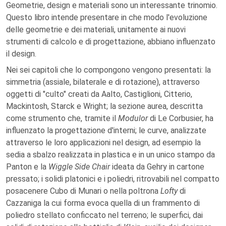
Geometrie, design e materiali sono un interessante trinomio.
Questo libro intende presentare in che modo l'evoluzione
delle geometrie e dei materiali, unitamente ai nuovi
strumenti di calcolo e di progettazione, abbiano influenzato
il design.
Nei sei capitoli che lo compongono vengono presentati: la
simmetria (assiale, bilaterale e di rotazione), attraverso
oggetti di "culto" creati da Aalto, Castiglioni, Citterio,
Mackintosh, Starck e Wright; la sezione aurea, descritta
come strumento che, tramite il
Modulor
di Le Corbusier, ha
influenzato la progettazione d'interni; le curve, analizzate
attraverso le loro applicazioni nel design, ad esempio la
sedia a sbalzo realizzata in plastica e in un unico stampo da
Panton e la
Wiggle Side Chair
ideata da Gehry in cartone
pressato; i solidi platonici e i poliedri, ritrovabili nel compatto
posacenere Cubo di Munari o nella poltrona
Lofty
di
Cazzaniga la cui forma evoca quella di un frammento di
poliedro stellato conficcato nel terreno; le superfici, dai