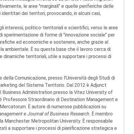
tivamente, le aree "marginali" e quelle periferiche delle
 identitari dei territori, provocando, in alcuni casi,
interessi, politico-territoriali e scientifici, verso le aree
i di sperimentazione di forme di "innovazione sociale" per
grafiche ed economiche e sostenere, anche grazie al
ela ambientale. È su questa base che il lavoro cerca di
 dinamiche territoriali, utile a supportare i processi di
e della Comunicazione, presso l'Università degli Studi di
arketing del Sistema Territorio. Dal 2012 è Adjunct
l Business Administration presso la Vitez University of
 è Professore Straordinario di Destination Management e
 Mercatorum. È autore di numerose pubblicazioni su
 Management
e
Journal of Business Research
. È membro
a Manchester Metropolitan University. È responsabile
zzati a supportare i processi di pianificazione strategica e