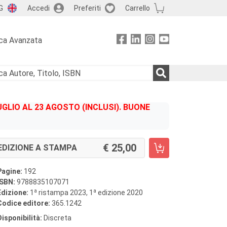
G
Accedi
Preferiti
Carrello
ca Avanzata
GLIO AL 23 AGOSTO (INCLUSI). BUONE
25,00
EDIZIONE A STAMPA
Pagine:
192
ISBN:
9788835107071
a
a
Edizione:
1
ristampa 2023, 1
edizione 2020
Codice editore:
365.1242
Disponibilità:
Discreta