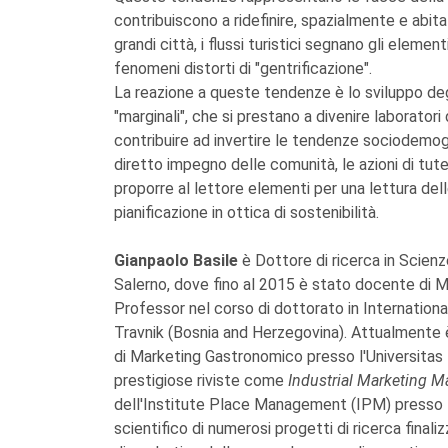
contribuiscono a ridefinire, spazialmente e abita
grandi città, i flussi turistici segnano gli elementi
fenomeni distorti di "gentrificazione".
La reazione a queste tendenze è lo sviluppo degli 
"marginali", che si prestano a divenire laborator
contribuire ad invertire le tendenze sociodemo
diretto impegno delle comunità, le azioni di tut
proporre al lettore elementi per una lettura delle
pianificazione in ottica di sostenibilità.
Gianpaolo Basile
è Dottore di ricerca in Scienz
Salerno, dove fino al 2015 è stato docente di M
Professor nel corso di dottorato in Internationa
Travnik (Bosnia and Herzegovina). Attualmente
di Marketing Gastronomico presso l'Universitas
prestigiose riviste come
Industrial Marketing
dell'Institute Place Management (IPM) presso l
scientifico di numerosi progetti di ricerca finali