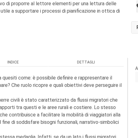
ivo di proporre al lettore elementi per una lettura delle
 utile a supportare i processi di pianificazione in ottica di
INDICE
DETTAGLI
A
a quesiti come: è possibile definire e rappresentare il
nare? Che ruolo ricopre e quali obiettivi deve perseguire il
uerre civili è stato caratterizzato da flussi migratori che
 rapporti tra questi e le aree rurali e costiere. Lo stesso
e contribuisce a facilitare la mobilità di viaggiatori alla
al fine di soddisfare bisogni funzionali, narrativo-simbolici
ssa medaglia. Infatti, se da un lato i flussi migratori