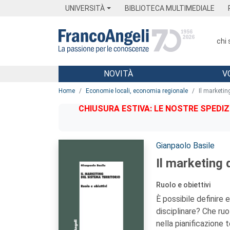
Menu
Main content
Footer
Menu
UNIVERSITÀ
BIBLIOTECA MULTIMEDIALE
chi
NOVITÀ
V
Main content
Home
Economie locali, economia regionale
Il marketin
CHIUSURA ESTIVA: LE NOSTRE SPEDIZ
Autori:
Gianpaolo Basile
Il marketing 
Ruolo e obiettivi
È possibile definire 
disciplinare? Che ruo
nella pianificazione