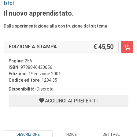
Autori:
Isfol
Il nuovo apprendistato.
Dalla sperimentazione alla costruzione del sistema
45,50
EDIZIONE A STAMPA
Pagine:
256
ISBN:
9788846430656
a
Edizione:
1
edizione 2001
Codice editore:
1284.35
Disponibilità:
Discreta
AGGIUNGI AI PREFERITI
DESCRIZIONE
INDICE
DETTAGLI