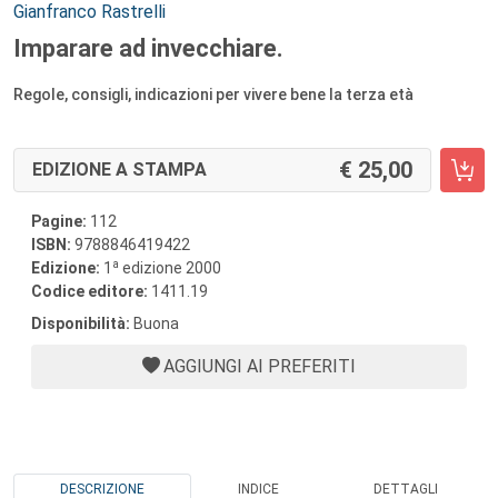
Autori:
Gianfranco Rastrelli
Imparare ad invecchiare.
Regole, consigli, indicazioni per vivere bene la terza età
25,00
EDIZIONE A STAMPA
Pagine:
112
ISBN:
9788846419422
a
Edizione:
1
edizione 2000
Codice editore:
1411.19
Disponibilità:
Buona
AGGIUNGI AI PREFERITI
DESCRIZIONE
INDICE
DETTAGLI