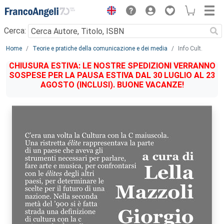
Menu
Cerca:
Main content
Home
Teorie e pratiche della comunicazione e dei media
Info Cult.
CHIUSURA ESTIVA: LE NOSTRE SPEDIZIONI VERRANNO
SOSPESE PER LA PAUSA ESTIVA DAL 30 LUGLIO AL 23
AGOSTO (INCLUSI). BUONE VACANZE!