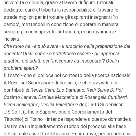
università e scuola, grazie al lavoro di figure tutoriali
dedicate, cui è attribuita la responsabilità di trovare le
strade migliori per introdurre gli aspiranti insegnanti "in
campo", mettendoli in condizione di operare in maniera
sempre più consapevole, autonoma, educativamente
incisiva.
Che ruolo ha - e può avere - il tirocinio nella preparazione dei
docenti? Quali sono - e potrebbero essere - gli approcci
didattici più adatti per "insegnare ad insegnare"? Quali i
problemi aperti?
Il testo - che si colloca nel contesto della ricerca nazionale
A.Pr.Ed. sul Supervisore di tirocinio, e che si avvale dei
contributi di
Renza Cerri, Elio Damiano, Redi Sante Di Pol,
Cosimo Laneve, Daniela Maccario
e di
Rosangela Cuniberti,
Elena Scalenghe, Cecilia Valentini
e degli altri Supervisori
U.S.Co.T. (Ufficio Supervisione e Coordinamento del
Tirocinio) di Torino - intende rispondere a queste domande a
partire da un inquadramento storico dei processi alla base
dell'attuale assetto istituzionale-normativo, per prendere in