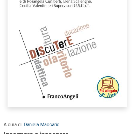
A cura di:
Daniela Maccario