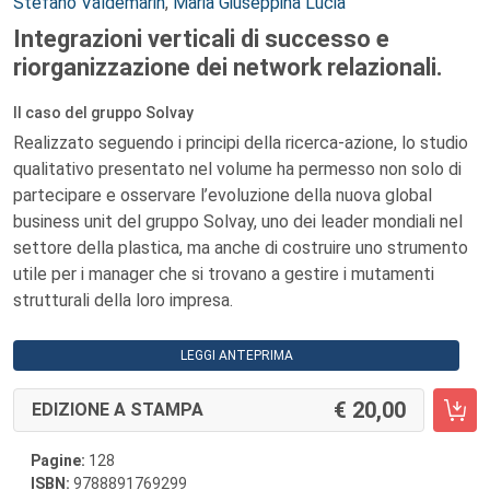
Autori:
Stefano Valdemarin
,
Maria Giuseppina Lucia
Integrazioni verticali di successo e
riorganizzazione dei network relazionali.
Il caso del gruppo Solvay
Realizzato seguendo i principi della ricerca-azione, lo studio
qualitativo presentato nel volume ha permesso non solo di
partecipare e osservare l’evoluzione della nuova global
business unit del gruppo Solvay, uno dei leader mondiali nel
settore della plastica, ma anche di costruire uno strumento
utile per i manager che si trovano a gestire i mutamenti
strutturali della loro impresa.
LEGGI ANTEPRIMA
20,00
EDIZIONE A STAMPA
Pagine:
128
ISBN:
9788891769299