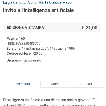
Autori:
Luigia Carlucci Aiello
,
Marta Cialdea Mayer
Invito all'intelligenza artificiale
21,00
EDIZIONE A STAMPA
Pagine:
160
ISBN:
9788820483760
a
a
Edizione:
1
ristampa 2004, 1
edizione 1995
Codice editore:
720.66
Disponibilità:
Esaurito
DESCRIZIONE
INDICE
DETTAGLI
L'intelligenza artificiale è una disciplina molto giovane. È'
nata nel 1956 quando, sulla scia dell'ottimismo derivato