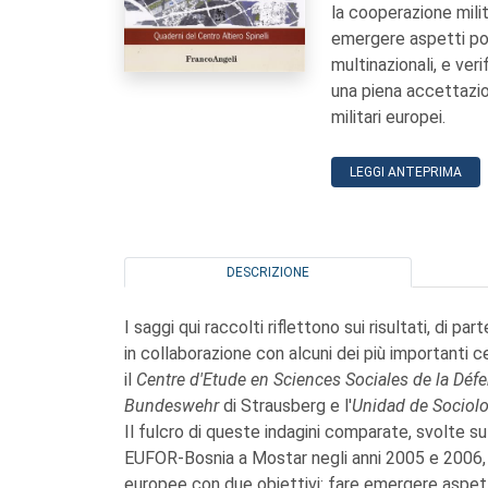
la cooperazione mili
emergere aspetti pos
multinazionali, e ver
una piena accettazion
militari europei.
LEGGI ANTEPRIMA
DESCRIZIONE
I saggi qui raccolti riflettono sui risultati, di p
in collaborazione con alcuni dei più importanti cen
il
Centre d'Etude en Sciences Sociales de la Déf
Bundeswehr
di Strausberg e l'
Unidad de Sociolog
Il fulcro di queste indagini comparate, svolte s
EUFOR-Bosnia a Mostar negli anni 2005 e 2006, 
europee con due obiettivi: fare emergere aspett