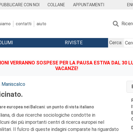
EN
PUBBLICARE CON NOI
COLLANE
APPUNTAMENTI
Ricer
 siamo
contatti
aiuto
OLUMI
RIVISTE
Cerca:
IONI VERRANNO SOSPESE PER LA PAUSA ESTIVA DAL 30 LU
VACANZE!
a Maniscalco
icinato.
re europea nei Balcani: un punto di vista italiano
italiana, di due ricerche sociologiche condotte in
cuni dei più importanti centri di ricerca europei nel
ilitari. Il fulcro di queste indagini comparate ha riguardato