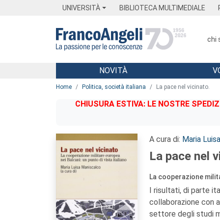
Menu
Main content
Footer
Menu
UNIVERSITÀ
BIBLIOTECA MULTIMEDIALE
chi
NOVITÀ
V
Main content
Home
Politica, società italiana
La pace nel vicinato.
CHIUSURA ESTIVA: LE NOSTRE SPEDIZ
A cura di:
Maria Luis
La pace nel v
La cooperazione milita
I risultati, di parte 
collaborazione con al
settore degli studi m