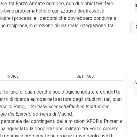
tare tra Forze Armate europee, con due obiettivi: fare
itivi e problematiche organizzative degli assetti
ificare i processi e i percorsi che dovrebbero condurre a
e reciproca, in direzione di una reale integrazione tra i
INDICE
DETTAGLI
A
arte italiana, di due ricerche sociologiche ideate e condotte
tri di ricerca europei nel settore degli studi militari, quali
ense
di Parigi, il
Sozialwissenschaftliches Institut der
ia del Ejercito de Tierra
di Madrid.
u personale dei contingenti delle missioni KFOR a Prizren e
ha riguardato la cooperazione militare tra Forze Armate
i positivi e problematiche organizzative degli assetti