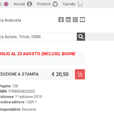
G
Accedi
Preferiti
Carrello
ca Avanzata
GLIO AL 23 AGOSTO (INCLUSI). BUONE
20,50
EDIZIONE A STAMPA
Pagine:
128
ISBN:
9788856822502
a
Edizione:
1
edizione 2010
Codice editore:
1269.1
Disponibilità:
Discreta