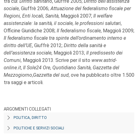
tra cui:
Diritto sanitario
, Giuffrè 2005;
Diritto dell’assistenza
sociale
, Giuffrè 2006;
Attuazione del federalismo fiscale per
Regioni, Enti locali, Sanità
, Maggioli 2007;
Il welfare
assistenziale: la sanità, il sociale, le professioni salutari
,
Officine Giuridiche 2008;
Il federalismo fiscale
, Maggioli 2009;
Il federalismo fiscale tra spinte dell’ordinamento interno e
diritto dell’UE
, Giuffrè 2012;
Diritto della sanità e
dell’assistenza sociale
, Maggioli 2013;
Il predissesto dei
Comuni
, Maggioli 2013. Scrive per il sito
www.astrid-
online.it
,
Il Sole24 Ore
,
Quotidiano Sanità
,
Gazzetta del
Mezzogiorno
,
Gazzetta del sud
, ove ha pubblicato oltre 1.500
tra saggi e articoli.
ARGOMENTI COLLEGATI
POLITICA, DIRITTO
POLITICHE E SERVIZI SOCIALI