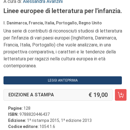
A cura di:
Alessandra Avanzini
Linee europee di letteratura per l'infanzia.
I. Danimarca, Francia, Italia, Portogallo, Regno Unito
Una serie di contributi di riconosciuti studiosi di letteratura
per l’infanzia di vari paesi europei (Inghilterra, Danimarca,
Francia, Italia, Portogallo) che vuole analizzare, in una
prospettiva comparativa, i caratteri e le tendenze della
letteratura per ragazzi nella cultura europea in età
contemporanea.
LEGGI ANTEPRIMA
19,00
EDIZIONE A STAMPA
Pagine:
128
ISBN:
9788820446437
a
a
Edizione:
1
ristampa 2015, 1
edizione 2013
Codice editore:
1054.1.6