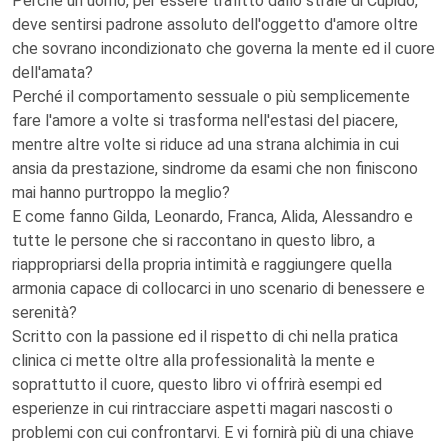
Perché un uomo, per essere trafitto dallo strale di Cupido,
deve sentirsi padrone assoluto dell'oggetto d'amore oltre
che sovrano incondizionato che governa la mente ed il cuore
dell'amata?
Perché il comportamento sessuale o più semplicemente
fare l'amore a volte si trasforma nell'estasi del piacere,
mentre altre volte si riduce ad una strana alchimia in cui
ansia da prestazione, sindrome da esami che non finiscono
mai hanno purtroppo la meglio?
E come fanno Gilda, Leonardo, Franca, Alida, Alessandro e
tutte le persone che si raccontano in questo libro, a
riappropriarsi della propria intimità e raggiungere quella
armonia capace di collocarci in uno scenario di benessere e
serenità?
Scritto con la passione ed il rispetto di chi nella pratica
clinica ci mette oltre alla professionalità la mente e
soprattutto il cuore, questo libro vi offrirà esempi ed
esperienze in cui rintracciare aspetti magari nascosti o
problemi con cui confrontarvi. E vi fornirà più di una chiave