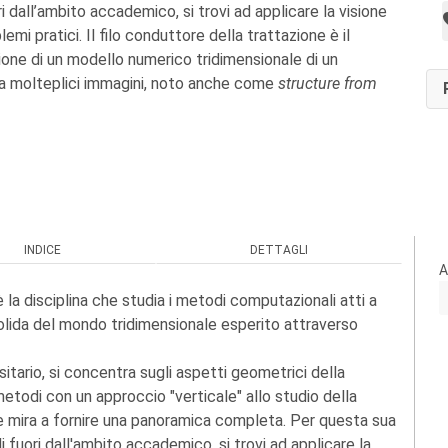
ori dall’ambito accademico, si trovi ad applicare la visione
lemi pratici. Il filo conduttore della trattazione è il
ione di un modello numerico tridimensionale di un
da molteplici immagini, noto anche come
structure from
INDICE
DETTAGLI
A
è la disciplina che studia i metodi computazionali atti a
olida del mondo tridimensionale esperito attraverso
rsitario, si concentra sugli aspetti geometrici della
metodi con un approccio "verticale" allo studio della
e mira a fornire una panoramica completa. Per questa sua
di fuori dall'ambito accademico, si trovi ad applicare la