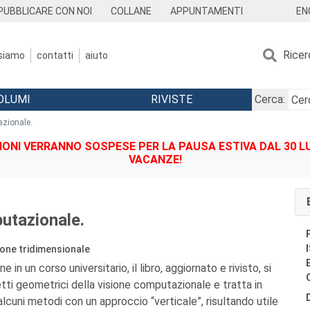
EN
PUBBLICARE CON NOI
COLLANE
APPUNTAMENTI
Ricer
 siamo
contatti
aiuto
OLUMI
RIVISTE
Cerca:
azionale.
IONI VERRANNO SOSPESE PER LA PAUSA ESTIVA DAL 30 LU
VACANZE!
utazionale.
ione tridimensionale
 in un corso universitario, il libro, aggiornato e rivisto, si
tti geometrici della visione computazionale e tratta in
cuni metodi con un approccio “verticale”, risultando utile