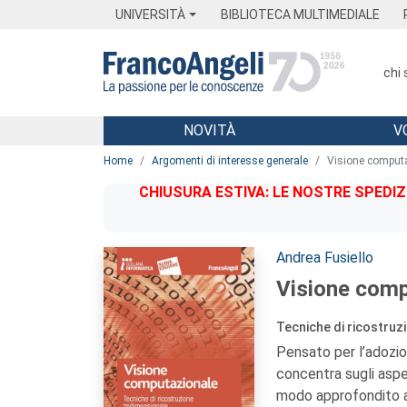
Menu
Main content
Footer
Menu
UNIVERSITÀ
BIBLIOTECA MULTIMEDIALE
chi
NOVITÀ
V
Main content
Home
Argomenti di interesse generale
Visione comput
CHIUSURA ESTIVA: LE NOSTRE SPEDIZ
Autori:
Andrea Fusiello
Visione comp
Tecniche di ricostruz
Pensato per l’adozione
concentra sugli aspe
modo approfondito al