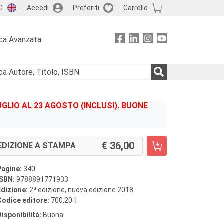
G
Accedi
Preferiti
Carrello
ca Avanzata
GLIO AL 23 AGOSTO (INCLUSI). BUONE
36,00
EDIZIONE A STAMPA
Pagine:
340
ISBN:
9788891771933
a
Edizione:
2
edizione, nuova edizione 2018
Codice editore:
700.20.1
Disponibilità:
Buona