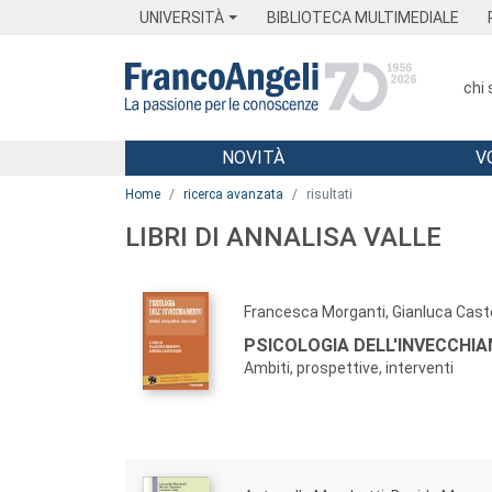
Menu
Main content
Footer
Menu
UNIVERSITÀ
BIBLIOTECA MULTIMEDIALE
chi
NOVITÀ
V
Main content
Home
ricerca avanzata
risultati
LIBRI DI ANNALISA VALLE
Francesca Morganti, Gianluca Cas
PSICOLOGIA DELL'INVECCHI
Ambiti, prospettive, interventi