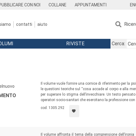
EN
PUBBLICARE CON NOI
COLLANE
APPUNTAMENTI
Ricer
 siamo
contatti
aiuto
OLUMI
RIVISTE
Cerca:
Il volume vuole fornire una cornice di riferimento per la 
telnuovo
le questioni teoriche sul “cosa accade al corpo e alla me
per superare lo stigma dell’invecchiare. Un testo pensato p
AMENTO
operatori socio-sanitari che esercitano la professione co
cod. 1305.292
Il volume affronta il tema della comprensione dell’ironia 