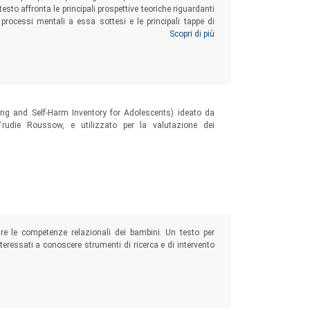
esto affronta le principali prospettive teoriche riguardanti
 processi mentali a essa sottesi e le principali tappe di
ne infine uno sguardo sull’ironia negli artefatti artistici e
Scopri di più
e questa tipologia di comunicazione non letterale riveste
ing and Self-Harm Inventory for Adolescents) ideato da
rudie Roussow, e utilizzato per la valutazione dei
are le competenze relazionali dei bambini. Un testo per
nteressati a conoscere strumenti di ricerca e di intervento