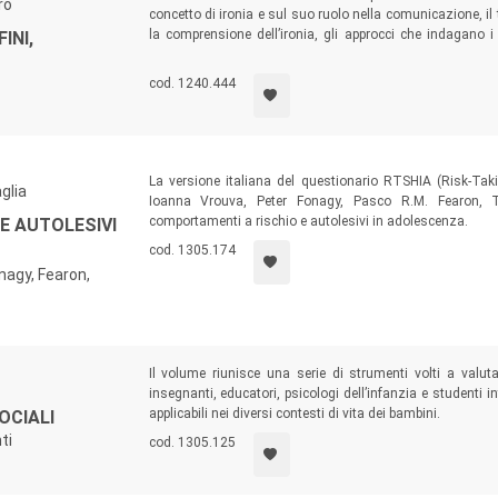
ro
concetto di ironia e sul suo ruolo nella comunicazione, il t
la comprensione dell’ironia, gli approcci che indagano i
INI,
sviluppo di tali processi dall’infanzia all’età adulta. Propo
nel design, a conferma del valore sociale e culturale ch
cod. 1240.444
nell’esperienza umana.
La versione italiana del questionario RTSHIA (Risk-Tak
glia
Ioanna Vrouva, Peter Fonagy, Pasco R.M. Fearon, T
comportamenti a rischio e autolesivi in adolescenza.
E AUTOLESIVI
cod. 1305.174
nagy, Fearon,
Il volume riunisce una serie di strumenti volti a valut
insegnanti, educatori, psicologi dell’infanzia e studenti i
applicabili nei diversi contesti di vita dei bambini.
OCIALI
ti
cod. 1305.125