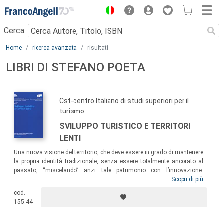
Menu
Cerca:
Main content
Home
ricerca avanzata
risultati
LIBRI DI STEFANO POETA
Cst-centro Italiano di studi superiori per il
turismo
SVILUPPO TURISTICO E TERRITORI
LENTI
Una nuova visione del territorio, che deve essere in grado di mantenere
la propria identità tradizionale, senza essere totalmente ancorato al
passato, “miscelando” anzi tale patrimonio con l’innovazione.
Attraverso un’originale interpretazione dei legami tra sviluppo turistico
Scopri di più
e territorio, il testo propone una nuova lettura di quei territori “lenti”,
cod.
che, lontani da una forte urbanizzazione e da un concetto di crescita
155.44
continua, tentano di percorrere nuovi sentieri coerenti con la propria
vocazione.