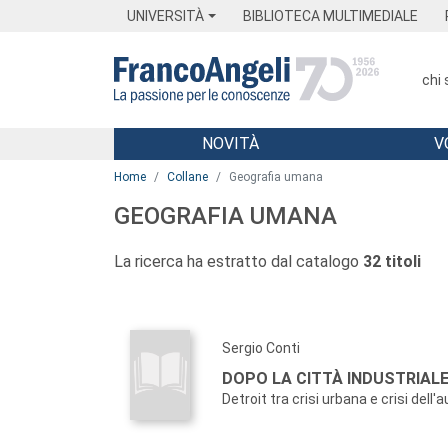
Menu
Main content
Footer
Menu
UNIVERSITÀ
BIBLIOTECA MULTIMEDIALE
chi
NOVITÀ
V
Main content
Home
Collane
Geografia umana
GEOGRAFIA UMANA
La ricerca ha estratto dal catalogo
32 titoli
Sergio Conti
DOPO LA CITTÀ INDUSTRIAL
Detroit tra crisi urbana e crisi dell