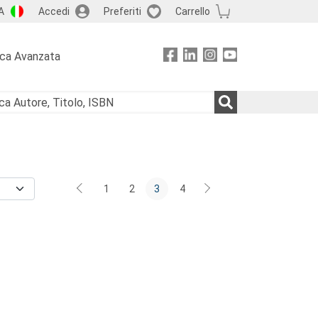
A
Accedi
Preferiti
Carrello
rca Avanzata
1
2
3
4