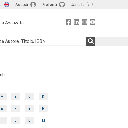
G
Accedi
Preferiti
Carrello
ca Avanzata
ti.
A
B
C
D
E
F
G
H
I
J
L
M