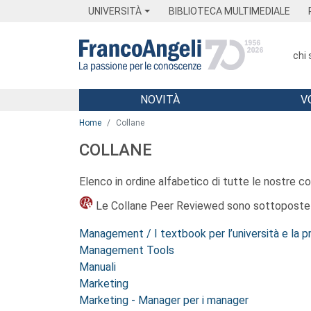
Menu
Main content
Footer
Menu
UNIVERSITÀ
BIBLIOTECA MULTIMEDIALE
chi
NOVITÀ
V
Main content
Home
Collane
COLLANE
Elenco in ordine alfabetico di tutte le nostre coll
Le Collane Peer Reviewed sono sottoposte 
Management / I textbook per l’università e la p
Management Tools
Manuali
Marketing
Marketing - Manager per i manager