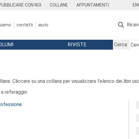
EN
PUBBLICARE CON NOI
COLLANE
APPUNTAMENTI
Ricer
 siamo
contatti
aiuto
OLUMI
RIVISTE
Cerca:
ane. Cliccare su una collana per visualizzare l'elenco dei libri usci
a referaggio
rofessione