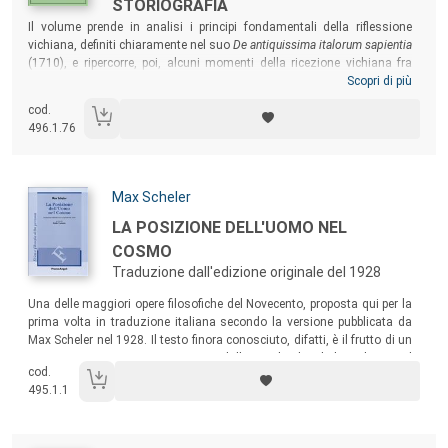
STORIOGRAFIA
Sommario:
Il volume prende in analisi i principi fondamentali della riflessione
vichiana, definiti chiaramente nel suo
De antiquissima italorum sapientia
(1710), e ripercorre, poi, alcuni momenti della ricezione vichiana fra
Ottocento e Novecento, mostrando come le polemiche sul Vico
Scopri di più
“positivista”, sulla sua possibile anticipazione dell’idealismo, sulla
cod.
sua discendenza da una tradizione più prettamente scolastica o,
496.1.76
addirittura, sulla sua appartenenza a una supposta “linea culturale
fascista”, si siano di frequente intrecciate con le vicende che hanno
accompagnato il nostro Paese in alcuni dei momenti più tormentati
della sua storia.
Autori:
Max Scheler
Titolo:
LA POSIZIONE DELL'UOMO NEL
COSMO
Traduzione dall'edizione originale del 1928
Sommario:
Una delle maggiori opere filosofiche del Novecento, proposta qui per la
prima volta in traduzione italiana secondo la versione pubblicata da
Max Scheler nel 1928. Il testo finora conosciuto, difatti, è il frutto di un
ampio rimaneggiamento compiuto dalla moglie di Scheler nel 1947. Il
cod.
testo è preceduto da una “Guida alla lettura” e correlato da un ampio
495.1.1
commento e “Glossario”.