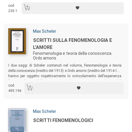
cod.
230.1
Autori:
Max Scheler
Titolo:
SCRITTI SULLA FENOMENOLOGIA E
L'AMORE
Fenomenologia e teoria della conoscenza.
Ordo amoris
Sommario:
I due saggi di Scheler contenuti nel volume,
Fenomenologia e teoria
della conoscenza
(inedito del 1913) e
Ordo amoris
(inedito del 1914-16),
hanno per oggetto rispettivamente lo svincolamento dell’esperienza
fenomenologica dalla coscienza e la scoperta di una logica del
cod.
vissuto nell’emozionale, altrettanto rigorosa di quella che governa
495.196
l’astronomia matematica.
Autori:
Max Scheler
Titolo:
SCRITTI FENOMENOLOGICI