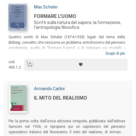
Autori:
Max Scheler
Titolo:
FORMARE L'UOMO
Scritti sulla natura del sapere, la formazione,
l'antropologia filosofica
Sommario:
Quattro scritti di Max Scheler (1874-1928) legati dal tema della
Bildung
, concetto che riassume un problema antichissimo del pensiero
occidentale, quello di “formare l’uomo” e di indagare sui modelli, i
criteri e le finalità del processo formativo. La formazione assume un
Scopri di più
significato che travalica la dimensione strettamente educativa, per
cod.
divenire nozione centrale di una concezione metafisica che intende
495.1.2
natura, uomo e Dio come espressioni di uno stesso processo.
Autori:
Armando Carlini
Titolo:
IL MITO DEL REALISMO
Sommario:
Per la prima volta dall’unica edizione integrale, pubblicata dall’editore
Sansoni nel 1936, si ripropone qui un capolavoro del pensiero
speculativo italiano del Novecento:
Il mito del realismo
, di Armando