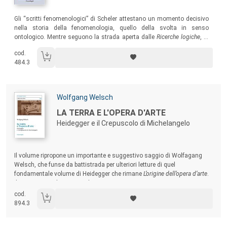
Sommario:
Gli “scritti fenomenologici” di Scheler attestano un momento decisivo
nella storia della fenomenologia, quello della svolta in senso
ontologico. Mentre seguono la strada aperta dalle
Ricerche logiche
, si
oppongono agli sviluppi in senso coscienzialistico della filosofia
cod.
husserliana, e introducono a quel primato delle “cose”, che Heidegger
484.3
metterà al centro del suo pensiero.
Autori:
Wolfgang Welsch
Titolo:
LA TERRA E L'OPERA D'ARTE
Heidegger e il Crepuscolo di Michelangelo
Sommario:
Il volume ripropone un importante e suggestivo saggio di Wolfagang
Welsch, che funse da battistrada per ulteriori letture di quel
fondamentale volume di Heidegger che rimane
L’origine dell’opera d’arte
.
Il testo si arricchisce oggi di una nuova Premessa scritta
appositamente dall’autore, che, tra l’altro, illumina a ritroso il cammino
cod.
filosofico percorso dallo stesso Welsch fino ai nostri giorni.
894.3