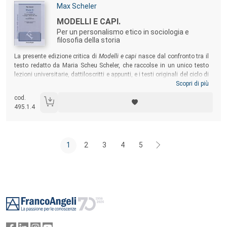
Autori:
Max Scheler
Titolo:
MODELLI E CAPI.
Per un personalismo etico in sociologia e
filosofia della storia
Sommario:
La presente edizione critica di
Modelli e capi
nasce dal confronto tra il
testo redatto da Maria Scheu Scheler, che raccolse in un unico testo
lezioni universitarie, dattiloscritti e appunti, e i testi originali del ciclo di
lezioni che Max Scheler tenne nel 1921 all’Università di Colonia. Con la
Scopri di più
tipologia assiologica dei modelli personali esposta (il santo, il genio,
cod.
l’eroe, la mente dirigente e l’artista del godimento), Scheler intese
495.1.4
affrontare la concretezza delle strutture dei contesti etici, sociali e
politici.
1
2
3
4
5
Footer