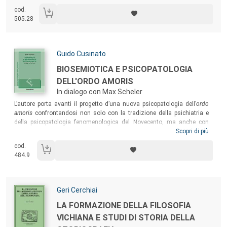
Carlini.
cod.
505.28
Autori:
Guido Cusinato
Titolo:
BIOSEMIOTICA E PSICOPATOLOGIA
DELL'ORDO AMORIS
In dialogo con Max Scheler
Sommario:
L’autore porta avanti il progetto d’una nuova psicopatologia dell’
ordo
amoris
confrontandosi non solo con la tradizione della psichiatria e
della psicopatologia fenomenologica del Novecento, ma anche con
l’attuale dibattito fenomenologico sull’intersoggettività e con quello
Scopri di più
psichiatrico sulla schizofrenia come disturbo dell’
aida
o come
cod.
processo di
disembodiment
. Il risultato rappresenta la prima ricerca
484.9
sistematica a livello internazionale sulle ricadute dei concetti
scheleriani di schema corporeo e ordine del sentire nei confronti dei
disturbi dell’
emotional regulation
sia a livello psicopatologico sia a
livello di processo di formazione della singolarità.
Autori:
Geri Cerchiai
Titolo:
LA FORMAZIONE DELLA FILOSOFIA
VICHIANA E STUDI DI STORIA DELLA