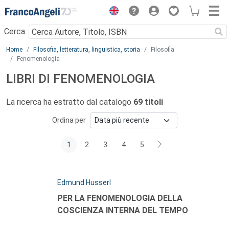
Menu
Cerca:
Main content
Home
Filosofia, letteratura, linguistica, storia
Filosofia
Fenomenologia
LIBRI DI FENOMENOLOGIA
La ricerca ha estratto dal catalogo
69 titoli
Ordina per
1
2
3
4
5
Autori:
Edmund Husserl
Titolo:
PER LA FENOMENOLOGIA DELLA
COSCIENZA INTERNA DEL TEMPO