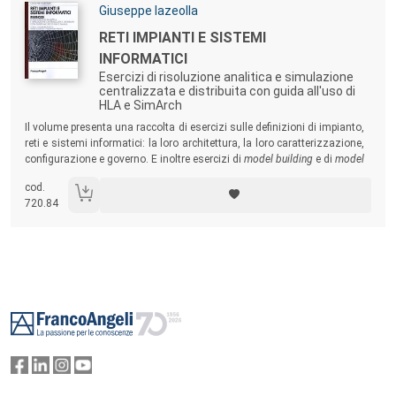
Autori:
Giuseppe Iazeolla
Titolo:
RETI IMPIANTI E SISTEMI
INFORMATICI
Esercizi di risoluzione analitica e simulazione
centralizzata e distribuita con guida all'uso di
HLA e SimArch
Sommario:
Il volume presenta una raccolta di esercizi sulle definizioni di impianto,
reti e sistemi informatici: la loro architettura, la loro caratterizzazione,
configurazione e governo. E inoltre esercizi di
model building
e di
model
evaluation
. Lo studente viene avviato allo sviluppo di simulatori
cod.
distribuiti sia in ambiente
HLA
sia in ambiente
SimArch
.
720.84
Footer