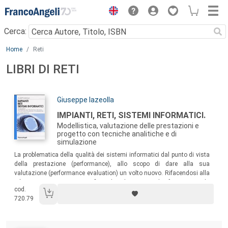
Menu
Cerca:
Main content
Home
Reti
LIBRI DI RETI
Autori:
Giuseppe Iazeolla
Titolo:
IMPIANTI, RETI, SISTEMI INFORMATICI.
Modellistica, valutazione delle prestazioni e
progetto con tecniche analitiche e di
simulazione
Sommario:
La problematica della qualità dei sistemi informatici dal punto di vista
della prestazione (performance), allo scopo di dare alla sua
valutazione (performance evaluation) un volto nuovo. Rifacendosi alla
più recente ricerca scientifica, il volume intende far entrare la
cod.
performance evaluation nelle migliori pratiche dei progettisti dei
720.79
sistemi informatici, contribuendo ad assicurare la migliore qualità dei
livelli di vita sociali.