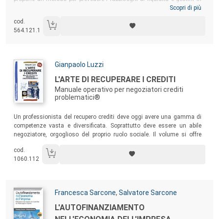
modo tempestivo, non in emergenza. Il libro insegna come tenere
Scopri di più
sotto controllo il magazzino, monitorare i tempi di incasso dai clienti e
cod.
di pagamento dei fornitori, prevedere le uscite periodiche per
564.121.1
tredicesime, rate di mutui, e molto altro ancora…
Autori:
Gianpaolo Luzzi
Titolo:
L'ARTE DI RECUPERARE I CREDITI
Manuale operativo per negoziatori crediti
problematici®
Sommario:
Un professionista del recupero crediti deve oggi avere una gamma di
competenze vasta e diversificata. Soprattutto deve essere un abile
negoziatore, orgoglioso del proprio ruolo sociale. Il volume si offre
come base teorico-pratica per tutti coloro che – lavorando all’interno di
cod.
una banca, di una finanziaria o di una società di recupero – vogliono
1060.112
approcciarsi in maniera adeguata alla quarta professione più richiesta
in Italia.
Autori:
Francesca Sarcone
,
Salvatore Sarcone
Titolo:
L'AUTOFINANZIAMENTO