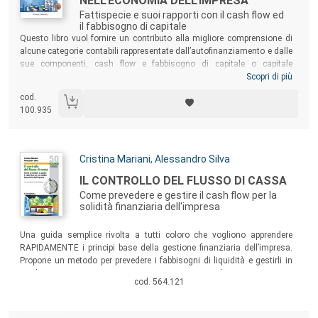
NELL'ECONOMIA DELL'IMPRESA
Fattispecie e suoi rapporti con il cash flow ed
il fabbisogno di capitale
Sommario:
Questo libro vuol fornire un contributo alla migliore comprensione di
alcune categorie contabili rappresentate dall’autofinanziamento e dalle
sue componenti, cash flow e fabbisogno di capitale o capitale
circolante netto. Un testo pensato per lo studente neofita di Economia
Scopri di più
Aziendale, che potrà così acquisire con chiarezza le sue prime
cod.
conoscenze sui temi trattati, ma anche per il professionista –
100.935
avvocato o commercialista – che potrà affinare o consolidare la sua
preparazione di base sugli argomenti in discussione.
Autori:
Cristina Mariani
,
Alessandro Silva
Titolo:
IL CONTROLLO DEL FLUSSO DI CASSA
Come prevedere e gestire il cash flow per la
solidità finanziaria dell'impresa
Sommario:
Una guida semplice rivolta a tutti coloro che vogliono apprendere
RAPIDAMENTE i principi base della gestione finanziaria dell’impresa.
Propone un metodo per prevedere i fabbisogni di liquidità e gestirli in
modo tempestivo, non in emergenza. Insegnerà a tenere sotto
cod. 564.121
controllo il magazzino, monitorare i tempi di incasso dai clienti e di
pagamento dei fornitori, prevedere le uscite periodiche per tredicesime,
rate di mutui, e molto altro ancora…