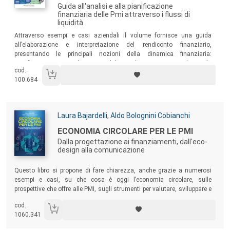
Guida all'analisi e alla pianificazione
finanziaria delle Pmi attraverso i flussi di
liquidità
Sommario:
Attraverso esempi e casi aziendali il volume fornisce una guida
all’elaborazione e interpretazione del rendiconto finanziario,
presentando le principali nozioni della dinamica finanziaria:
autofinanziamento, dinamica del circolante commerciale, ciclo
cod.
monetario, flusso di cassa operativo, flussi relativi alle attività di
100.684
investimento e finanziamento, flusso di cassa disponibile, copertura
del debito finanziario e degli oneri finanziari.
Autori:
Laura Bajardelli
,
Aldo Bolognini Cobianchi
Titolo:
ECONOMIA CIRCOLARE PER LE PMI
Dalla progettazione ai finanziamenti, dall'eco-
design alla comunicazione
Sommario:
Questo libro si propone di fare chiarezza, anche grazie a numerosi
esempi e casi, su che cosa è oggi l’economia circolare, sulle
prospettive che offre alle PMI, sugli strumenti per valutare, sviluppare e
finanziare un piano di transizione circolare. L’adozione dell’economia
cod.
circolare non è più procrastinabile e le PMI sono chiamate a contribuire
1060.341
alla sua affermazione; grazie a questo manuale avranno un utile
supporto per farlo nel modo corretto.