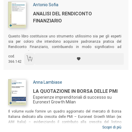
Autori:
Antonio Sofia
Titolo:
ANALISI DEL RENDICONTO
FINANZIARIO
Sommario:
Questo libro costituisce uno strumento utilissimo sia per gli esperti
sia per coloro che intendono acquisire padronanza pratica del
Rendiconto Finanziario, contribuendo in modo significativo ad
accrescerne le competenze.
cod.
366.142
Autori:
Anna Lambiase
Titolo:
LA QUOTAZIONE IN BORSA DELLE PMI
Esperienze imprenditoriali di successo su
Euronext Growth Milan
Sommario:
Il volume vuole fornire un quadro aggiornato del mercato di Borsa
Italiana dedicato alla crescita delle PMI – Euronext Growth Milan (ex
AIM Italia) – evidenziando il contributo alla crescita del listino
apportato dai Piani Individuali di Risparmio (PIR) e dal «Bonus IPO» in
Scopri di più