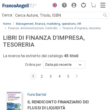
Menu
Cerca:
Main content
Home
Management, finanza, marketing, operations, HR
Finanza. Amministrazione. Controllo
Finanza d'impresa, tesoreria
LIBRI DI FINANZA D'IMPRESA,
TESORERIA
La ricerca ha estratto dal catalogo
45 titoli
Ordina per
1
2
3
4
5
Autori:
Furio Bartoli
Titolo:
IL RENDICONTO FINANZIARIO DEI
FLUSSI DI LIQUIDITÀ