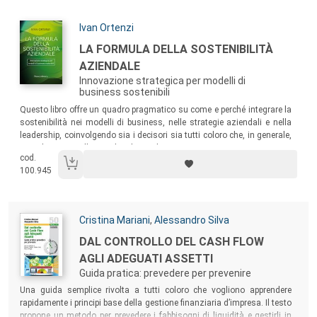
Autori:
Ivan Ortenzi
Titolo:
LA FORMULA DELLA SOSTENIBILITÀ
AZIENDALE
Innovazione strategica per modelli di
business sostenibili
Sommario:
Questo libro offre un quadro pragmatico su come e perché integrare la
sostenibilità nei modelli di business, nelle strategie aziendali e nella
leadership, coinvolgendo sia i decisori sia tutti coloro che, in generale,
contribuiscono alla vita di un’azienda.
cod.
100.945
Autori:
Cristina Mariani
,
Alessandro Silva
Titolo:
DAL CONTROLLO DEL CASH FLOW
AGLI ADEGUATI ASSETTI
Guida pratica: prevedere per prevenire
Sommario:
Una guida semplice rivolta a tutti coloro che vogliono apprendere
rapidamente i principi base della gestione finanziaria d’impresa. Il testo
propone un metodo per prevedere i fabbisogni di liquidità e gestirli in