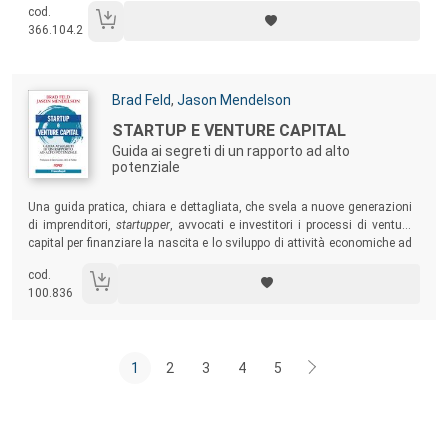
termini di credito di imposta sui costi di quotazione introdotti dalla
cod.
Finanziaria 2018. Dopo un excursus sull’evoluzione dei mercati
366.104.2
azionari a livello nazionale e internazionale, il libro presenta una
fotografia delle società quotate, riportando alcuni selezionati
case
study di successo
,
con testimonianze dirette degli imprenditori.
Autori:
Brad Feld
,
Jason Mendelson
Titolo:
STARTUP E VENTURE CAPITAL
Guida ai segreti di un rapporto ad alto
potenziale
Sommario:
Una guida pratica, chiara e dettagliata, che svela a nuove generazioni
di imprenditori,
startupper
, avvocati e investitori i processi di venture
capital per finanziare la nascita e lo sviluppo di attività economiche ad
alto potenziale e redditività.
cod.
100.836
1
2
3
4
5