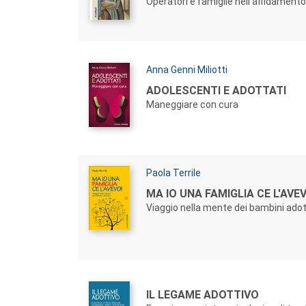
Operatori e famiglie nell'affidamento
Autori:
Anna Genni Miliotti
Titolo:
ADOLESCENTI E ADOTTATI
Maneggiare con cura
Autori:
Paola Terrile
Titolo:
MA IO UNA FAMIGLIA CE L'AVE
Viaggio nella mente dei bambini adot
Autori:
Titolo:
IL LEGAME ADOTTIVO