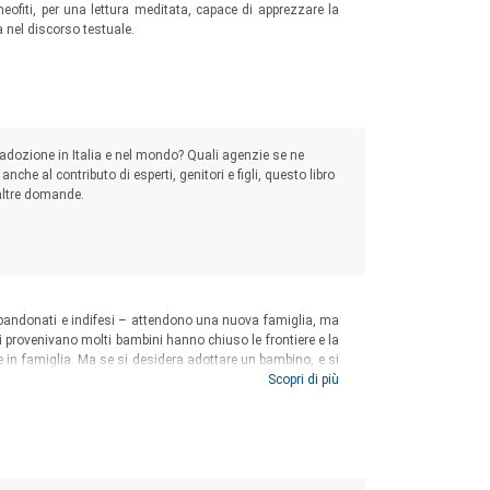
neofiti, per una lettura meditata, capace di apprezzare la
 nel discorso testuale.
adozione in Italia e nel mondo? Quali agenzie se ne
che al contributo di esperti, genitori e figli, questo libro
 altre domande.
abbandonati e indifesi – attendono una nuova famiglia, ma
ui provenivano molti bambini hanno chiuso le frontiere e la
ere in famiglia. Ma se si desidera adottare un bambino, e si
le la pena, come dimostrano le testimonianze di ragazze e
Scopri di più
in questo libro hanno accettato di raccontarsi assieme ai