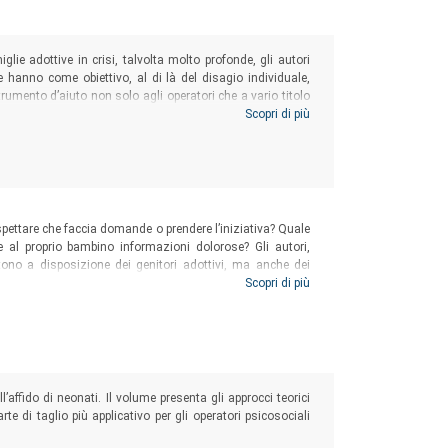
iglie adottive in crisi, talvolta molto profonde, gli autori
he hanno come obiettivo, al di là del disagio individuale,
trumento d’aiuto non solo agli operatori che a vario titolo
i scoprire nuove prospettive possibili.
Scopri di più
pettare che faccia domande o prendere l’iniziativa? Quale
 al proprio bambino informazioni dolorose? Gli autori,
tono a disposizione dei genitori adottivi, ma anche dei
ioni, criteri e metodologie in grado di accompagnarli nel
Scopri di più
’affido di neonati. Il volume presenta gli approcci teorici
e di taglio più applicativo per gli operatori psicosociali