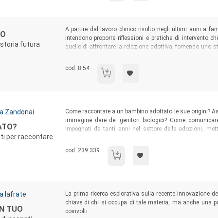
Sommario:
A partire dal lavoro clinico rivolto negli ultimi anni a fam
IO
intendono proporre riflessioni e pratiche di intervento c
 storia futura
quello di affrontare la relazione adottiva, fornendo uno s
si occupano di adozione, ma anche a famiglie desiderose d
Codice libro:
cod. 8.54
Adozione: identità in viaggio
Sommario:
a Zandonai
Come raccontare a un bambino adottato le sue origini? As
immagine dare dei genitori biologici? Come comunicare
ATO?
impegnati da tanti anni nel settore delle adozioni, met
enti per raccontare
professionisti e degli insegnanti, un insieme di indicaz
racconto della storia adottiva.
Codice libro:
cod. 239.339
Perché sono stato adottato?
Sommario:
a Iafrate
La prima ricerca esplorativa sulla recente innovazione dell
chiave di chi si occupa di tale materia, ma anche una part
ON TUO
coinvolti.