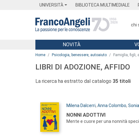
Menu
Main content
Footer
Menu
UNIVERSITÀ
BIBLIOTECA MULTIMEDIALE
chi
NOVITÀ
V
Main content
Home
Psicologia, benessere, autoaiuto
Famiglia, figli,
LIBRI DI ADOZIONE, AFFIDO
La ricerca ha estratto dal catalogo
35 titoli
Autori:
Milena Dalcerri
,
Anna Colombo
,
Sonia
Titolo:
NONNI ADOTTIVI
Mente e cuore per una nonnità speci