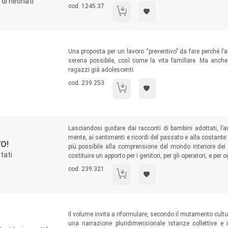
 di neonati
Codice libro:
cod. 1245.37
Tra le braccia un figlio non tuo
Sommario:
Una proposta per un lavoro “preventivo” da fare perché l’a
serena possibile, così come la vita familiare. Ma anch
ragazzi già adolescenti.
Codice libro:
cod. 239.253
Adolescenti e adottati
Sommario:
Lasciandosi guidare dai racconti di bambini adottati, l’
mente, ai sentimenti e ricordi del passato e alla costante ri
VO!
più possibile alla comprensione del mondo interiore dei
tati
costituire un apporto per i genitori, per gli operatori, e per o
Codice libro:
cod. 239.321
Ma io una famiglia ce l'avevo!
Sommario:
Il volume invita a riformulare, secondo il mutamento cultu
una narrazione pluridimensionale istanze collettive e