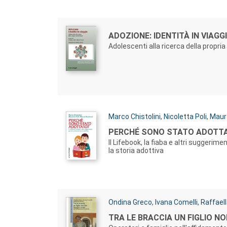
Autori:
Titolo:
ADOZIONE: IDENTITÀ IN VIAGG
Adolescenti alla ricerca della propria
Autori:
Marco Chistolini
,
Nicoletta Poli
,
Maur
Titolo:
PERCHÉ SONO STATO ADOTT
Il Lifebook, la fiaba e altri suggerim
la storia adottiva
Autori:
Ondina Greco
,
Ivana Comelli
,
Raffaell
Titolo:
TRA LE BRACCIA UN FIGLIO N