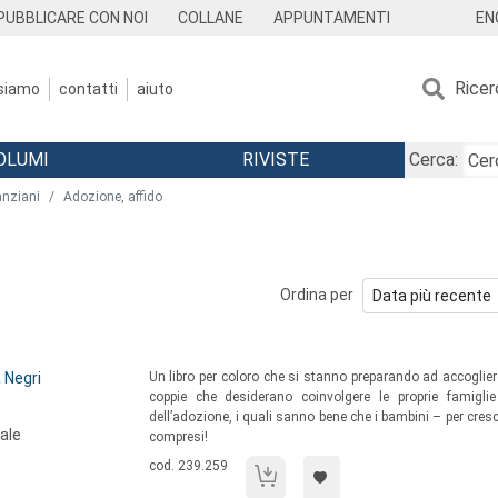
EN
PUBBLICARE CON NOI
COLLANE
APPUNTAMENTI
Ricer
 siamo
contatti
aiuto
OLUMI
RIVISTE
Cerca:
 anziani
Adozione, affido
Ordina per
Sommario:
 Negri
Un libro per coloro che si stanno preparando ad accoglier
coppie che desiderano coinvolgere le proprie famiglie 
dell’adozione, i quali sanno bene che i bambini – per cres
ale
compresi!
Codice libro:
cod. 239.259
Nonni adottivi