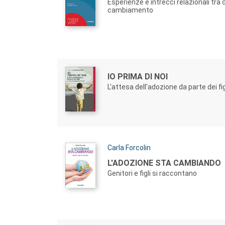
Esperienze e intrecci relazionali tra d
cambiamento
Autori:
Titolo:
IO PRIMA DI NOI
L'attesa dell'adozione da parte dei fig
Autori:
Carla Forcolin
Titolo:
L'ADOZIONE STA CAMBIANDO
Genitori e figli si raccontano