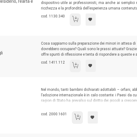
esiderio, realtà e
dispositivo utile ai professionisti, ma anche ai semplici 
ricchezza e la profondità dell’esperienza umana contenuta
Codice libro:
cod. 1130.340
Il legame adottivo
Sommario:
Cosa sappiamo sulla preparazione dei minori in attesa di 
dovrebbero occupare? Quali sono le prassi attuate? Grazie an
li
offre spunti di riflessione e tenta di rispondere a queste e
Codice libro:
cod. 1411.112
Io prima di noi
Sommario:
Nel mondo, tanti bambini dichiarati adottabili – orfani, 
l’adozione internazionale è in calo costante: i Paesi da c
ragion di Stato ha prevalso sul diritto dei piccoli a cresc
hanno i requisiti per farlo, ci si può riuscire. E ne va
ragazzi – adottati da bambini e ormai cresciute/i – che 
Codice libro:
cod. 2000.1601
L'adozione sta cambiando
loro genitori.