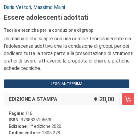
Autori:
Daria Vettori
,
Massimo Maini
Essere adolescenti adottati
Teorie e tecniche per la conduzione di gruppi
Un manuale che si apre con una cornice teorica inerente sia
l’adolescenza adottiva che la conduzione di gruppi, per poi
dedicare tutta la terza parte alla presentazione di strumenti
pratici di lavoro, attraverso la proposta di chiare e pratiche
schede tecniche.
LEGGI ANTEPRIMA
20,00
EDIZIONE A STAMPA
Pagine:
116
ISBN:
9788835106630
a
Edizione:
1
edizione 2020
Codice editore:
1305.278