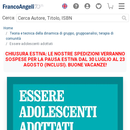
Menu
Cerca:
Main content
Home
Teoria e tecnica della dinamica di gruppo, gruppoanalisi, terapia di
comunità
Essere adolescenti adottati
CHIUSURA ESTIVA: LE NOSTRE SPEDIZIONI VERRANNO
SOSPESE PER LA PAUSA ESTIVA DAL 30 LUGLIO AL 23
AGOSTO (INCLUSI). BUONE VACANZE!