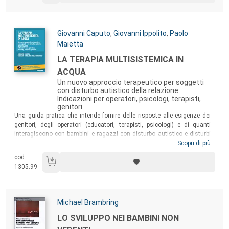
condizioni “di frontiera”, come è appunto quella della disabilità
cognitiva.
Autori:
Giovanni Caputo
,
Giovanni Ippolito
,
Paolo
Maietta
Titolo:
LA TERAPIA MULTISISTEMICA IN
ACQUA
Un nuovo approccio terapeutico per soggetti
con disturbo autistico della relazione.
Indicazioni per operatori, psicologi, terapisti,
genitori
Sommario:
Una guida pratica che intende fornire delle risposte alle esigenze dei
genitori, degli operatori (educatori, terapisti, psicologi) e di quanti
interagiscono con bambini e ragazzi con disturbo autistico e disturbi
della relazione. Il testo illustra la Terapia Multisistemica in Acqua
Scopri di più
(TMA), un approccio che facilita la gestione delle emozioni e
cod.
l’integrazione sociale, favorendo la rieducazione e la modificazione
1305.99
degli schemi cognitivi, comportamentali, comunicativi, emotivi e
senso-motori.
Autori:
Michael Brambring
Titolo:
LO SVILUPPO NEI BAMBINI NON