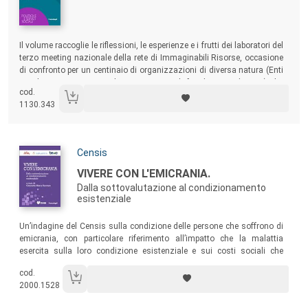
Sommario:
Il volume raccoglie le riflessioni, le esperienze e i frutti dei laboratori del
terzo meeting nazionale della rete di Immaginabili Risorse, occasione
di confronto per un centinaio di organizzazioni di diversa natura (Enti
Locali, Cooperative Sociali, Associazioni di familiari, Fondazioni) che
cod.
si sono interrogate sul valore sociale della disabilità.
1130.343
Autori:
Censis
Titolo:
VIVERE CON L'EMICRANIA.
Dalla sottovalutazione al condizionamento
esistenziale
Sommario:
Un’indagine del Censis sulla condizione delle persone che soffrono di
emicrania, con particolare riferimento all’impatto che la malattia
esercita sulla loro condizione esistenziale e sui costi sociali che
comporta.
cod.
2000.1528