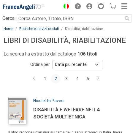
Menu
Cerca:
Main content
Home
Politiche e servizi sociali
Disabilità, riabilitazione
LIBRI DI DISABILITÀ, RIABILITAZIONE
La ricerca ha estratto dal catalogo
106 titoli
Ordina per
1
2
3
4
5
Autori:
Nicoletta Pavesi
Titolo:
DISABILITÀ E WELFARE NELLA
SOCIETÀ MULTIETNICA
Sommario:
Il libro propone un’analisi sul tema dei disabili stranieri in Italia, finora