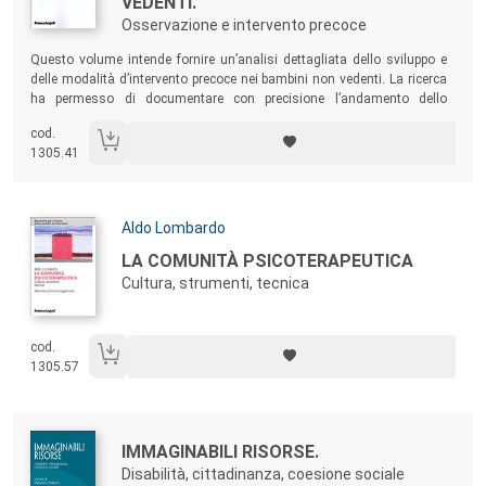
VEDENTI.
Osservazione e intervento precoce
Sommario:
Questo volume intende fornire un’analisi dettagliata dello sviluppo e
delle modalità d’intervento precoce nei bambini non vedenti. La ricerca
ha permesso di documentare con precisione l’andamento dello
sviluppo di bambini ciechi congeniti, di età compresa fra la fine del 1° e
cod.
il 6° anno di vita, e di elaborare un sistema di griglie operative che
1305.41
aiutino l’educatore a individuare il tipo di intervento più adeguato.
Autori:
Aldo Lombardo
Titolo:
LA COMUNITÀ PSICOTERAPEUTICA
Cultura, strumenti, tecnica
cod.
1305.57
Autori:
Titolo:
IMMAGINABILI RISORSE.
Disabilità, cittadinanza, coesione sociale