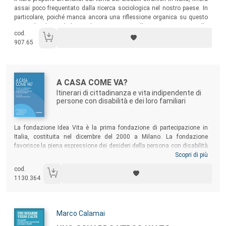
assai poco frequentato dalla ricerca sociologica nel nostro paese. In
particolare, poiché manca ancora una riflessione organica su questo
tema, il volume dedica un’ampia sezione alla presentazione e alla
cod.
discussione di una ricca rassegna di studi internazionali, frutto di una
907.65
rigorosa ricerca bibliografica realizzata secondo la metodologia degli
scoping study
.
Autori:
Titolo:
A CASA COME VA?
Itinerari di cittadinanza e vita indipendente di
persone con disabilità e dei loro familiari
Sommario:
La fondazione Idea Vita è la prima fondazione di partecipazione in
Italia, costituita nel dicembre del 2000 a Milano. La fondazione
favorisce la piena espressione dei desideri della persona con disabilità
e della sua famiglia con l’obiettivo di costruire percorsi di vita
Scopri di più
indipendente in stretta connessione con tutte le risorse disponibili del
cod.
territorio. Questo volume nasce dal lavoro quotidiano della
1130.364
fondazione, in particolare dagli incontri periodici di confronto con
persone con disabilità, genitori, fratelli e sorelle.
Autori:
Marco Calamai