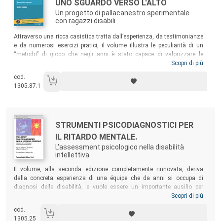
Titolo:
UNO SGUARDO VERSO L'ALTO
Un progetto di pallacanestro sperimentale
con ragazzi disabili
Sommario:
Attraverso una ricca casistica tratta dall’esperienza, da testimonianze
e da numerosi esercizi pratici, il volume illustra le peculiarità di un
“metodo” di gioco che negli anni è stato capace di valorizzare le
qualità di molti ragazzi disabili. Questa nuova edizione del testo
Scopri di più
presenta la narrazione di episodi che attestano l’autonomia raggiunta
cod.
da diversi ragazzi disabili, la descrizione della nascita di un corso
1305.87.1
sperimentale rivolto a bambini in età prescolare, il confronto con realtà
sportive di altre nazioni e la proposta di alcuni nuovi e mirati esercizi.
Autori:
Titolo:
STRUMENTI PSICODIAGNOSTICI PER
IL RITARDO MENTALE.
L'assessment psicologico nella disabilità
intellettiva
Sommario:
Il volume, alla seconda edizione completamente rinnovata, deriva
dalla concreta esperienza di una équipe che da anni si occupa di
diagnosi della disabilità, e vuole essere un importante ausilio per
quanti si trovano a confrontarsi con la valutazione diagnostica di
Scopri di più
persone con ritardo mentale. Il testo offre inoltre spunti di riflessione
cod.
per un ripensamento sull’uso delle tecniche psicometriche in
1305.25