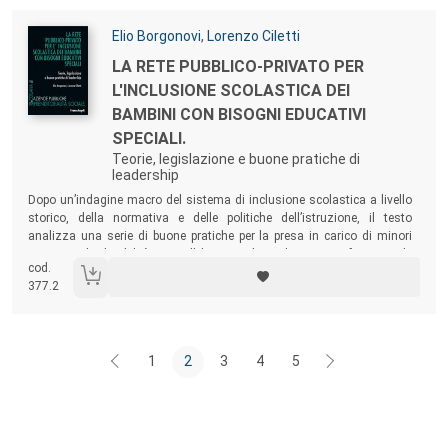
Autori:
Elio Borgonovi
,
Lorenzo Ciletti
Titolo:
LA RETE PUBBLICO-PRIVATO PER
L'INCLUSIONE SCOLASTICA DEI
BAMBINI CON BISOGNI EDUCATIVI
SPECIALI.
Teorie, legislazione e buone pratiche di
leadership
Sommario:
Dopo un’indagine macro del sistema di inclusione scolastica a livello
storico, della normativa e delle politiche dell’istruzione, il testo
analizza una serie di buone pratiche per la presa in carico di minori
portatori di disabilità, con l’obiettivo di evidenziare i fattori e le
cod.
condizioni che concorrono a creare contesti locali e servizi educativi
377.2
soddisfacenti.
1
2
3
4
5