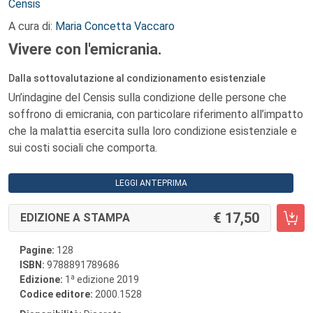
Autori:
Censis
A cura di:
Maria Concetta Vaccaro
Vivere con l'emicrania.
Dalla sottovalutazione al condizionamento esistenziale
Un’indagine del Censis sulla condizione delle persone che
soffrono di emicrania, con particolare riferimento all’impatto
che la malattia esercita sulla loro condizione esistenziale e
sui costi sociali che comporta.
LEGGI ANTEPRIMA
17,50
EDIZIONE A STAMPA
Pagine:
128
ISBN:
9788891789686
a
Edizione:
1
edizione 2019
Codice editore:
2000.1528