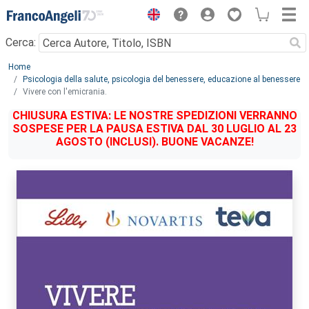
Menu
Cerca:
Main content
Home
Psicologia della salute, psicologia del benessere, educazione al benessere
Vivere con l'emicrania.
CHIUSURA ESTIVA: LE NOSTRE SPEDIZIONI VERRANNO
SOSPESE PER LA PAUSA ESTIVA DAL 30 LUGLIO AL 23
AGOSTO (INCLUSI). BUONE VACANZE!