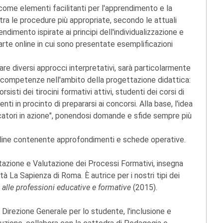
come elementi facilitanti per l'apprendimento e la
lustra le procedure più appropriate, secondo le attuali
ndimento ispirate ai principi dell'individualizzazione e
arte online in cui sono presentate esemplificazioni
rare diversi approcci interpretativi, sarà particolarmente
re competenze nell'ambito della progettazione didattica:
sisti dei tirocini formativi attivi, studenti dei corsi di
ti in procinto di prepararsi ai concorsi. Alla base, l'idea
catori in azione", ponendosi domande e sfide sempre più
n line contenente approfondimenti e schede operative.
ttazione e Valutazione dei Processi Formativi, insegna
 La Sapienza di Roma. È autrice per i nostri tipi dei
 alle professioni educative e formative
(2015).
irezione Generale per lo studente, l'inclusione e