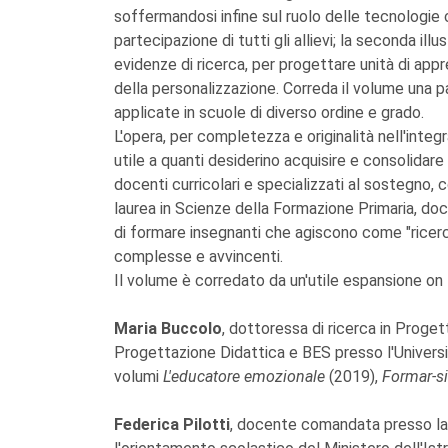
soffermandosi infine sul ruolo delle tecnologie 
partecipazione di tutti gli allievi; la seconda il
evidenze di ricerca, per progettare unità di appre
della personalizzazione. Correda il volume una p
applicate in scuole di diverso ordine e grado.
L'opera, per completezza e originalità nell'integ
utile a quanti desiderino acquisire e consolida
docenti curricolari e specializzati al sostegno, cor
laurea in Scienze della Formazione Primaria, docen
di formare insegnanti che agiscono come "ricer
complesse e avvincenti.
Il volume è corredato da un'utile espansione o
Maria Buccolo
, dottoressa di ricerca in Proge
Progettazione Didattica e BES presso l'Università
volumi
L'educatore emozionale
(2019),
Formar-si
Federica Pilotti
, docente comandata presso la D