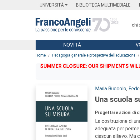
Menu
Main content
Footer
Menu
UNIVERSITÀ
BIBLIOTECA MULTIMEDIALE
chi
NOVITÀ
V
Main content
Home
Pedagogia generale e prospettive dell'educazione
SUMMER CLOSURE: OUR SHIPMENTS WILL 
Autori:
Maria Buccolo
,
Feder
Una scuola s
Progettare azioni di d
La costruzione di un
adeguata per permette
ciascun allievo. Ma c