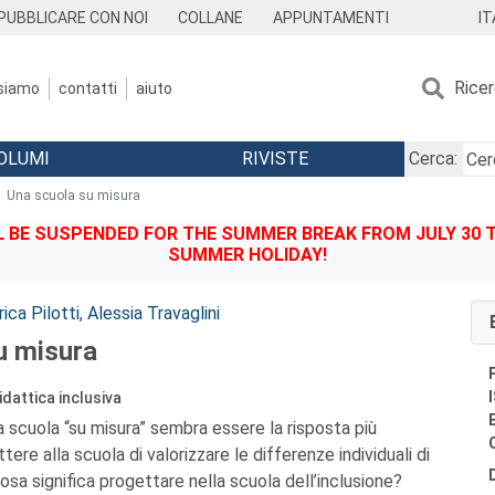
IT
PUBBLICARE CON NOI
COLLANE
APPUNTAMENTI
Rice
 siamo
contatti
aiuto
OLUMI
RIVISTE
Cerca:
Una scuola su misura
BE SUSPENDED FOR THE SUMMER BREAK FROM JULY 30 TO
SUMMER HOLIDAY!
ica Pilotti
,
Alessia Travaglini
u misura
idattica inclusiva
a scuola “su misura” sembra essere la risposta più
re alla scuola di valorizzare le differenze individuali di
osa significa progettare nella scuola dell’inclusione?