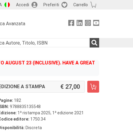
A
Accedi
Preferiti
Carrello
rca Avanzata
 AUGUST 23 (INCLUSIVE). HAVE A GREAT
27,00
EDIZIONE A STAMPA
Pagine:
182
ISBN:
9788835135548
a
a
Edizione:
1
ristampa 2025, 1
edizione 2021
Codice editore:
1750.34
Disponibilità:
Discreta