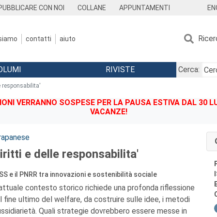
EN
PUBBLICARE CON NOI
COLLANE
APPUNTAMENTI
Ricer
 siamo
contatti
aiuto
OLUMI
RIVISTE
Cerca:
le responsabilita'
IONI VERRANNO SOSPESE PER LA PAUSA ESTIVA DAL 30 LU
VACANZE!
rapanese
ritti e delle responsabilita'
SS e il PNRR tra innovazioni e sostenibilità sociale
attuale contesto storico richiede una profonda riflessione
l fine ultimo del welfare, da costruire sulle idee, i metodi
sussidiarietà. Quali strategie dovrebbero essere messe in