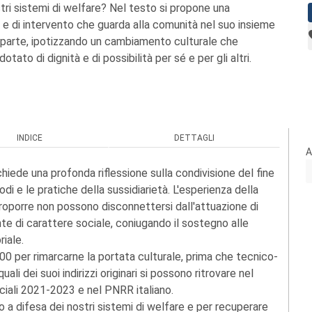
stri sistemi di welfare? Nel testo si propone una
i e di intervento che guarda alla comunità nel suo insieme
 parte, ipotizzando un cambiamento culturale che
tato di dignità e di possibilità per sé e per gli altri.
INDICE
DETTAGLI
A
hiede una profonda riflessione sulla condivisione del fine
odi e le pratiche della sussidiarietà. L'esperienza della
roporre non possono disconnettersi dall'attuazione di
ente di carattere sociale, coniugando il sostegno alle
iale.
000 per rimarcarne la portata culturale, prima che tecnico-
i dei suoi indirizzi originari si possono ritrovare nel
ociali 2021-2023 e nel PNRR italiano.
 a difesa dei nostri sistemi di welfare e per recuperare