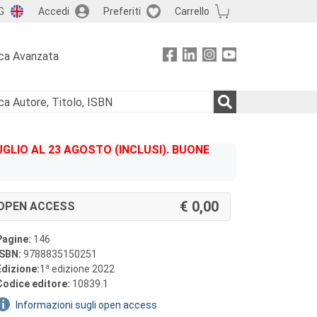
G
Accedi
Preferiti
Carrello
ca Avanzata
GLIO AL 23 AGOSTO (INCLUSI). BUONE
0,00
OPEN ACCESS
Pagine:
146
ISBN:
9788835150251
a
Edizione:
1
edizione 2022
Codice editore:
10839.1
Informazioni sugli open access