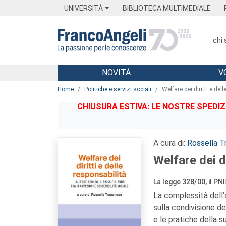
Menu
Main content
Footer
Menu
UNIVERSITÀ
BIBLIOTECA MULTIMEDIALE
chi
NOVITÀ
V
Main content
Home
Politiche e servizi sociali
Welfare dei diritti e del
CHIUSURA ESTIVA: LE NOSTRE SPEDIZ
A cura di:
Rossella T
Welfare dei di
La legge 328/00, il PNI
La complessità dell’
sulla condivisione de
e le pratiche della 