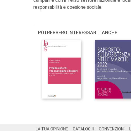
campani e con il Terzo settore nazionale e local
responsabilità e coesione sociale.
POTREBBERO INTERESSARTI ANCHE
Footer
LA TUA OPINIONE
CATALOGHI
CONVENZIONI