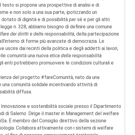
 testo si propone una prospettiva di analisi e di
ieme e non solo a una sua parte, ipotizzando un
ato di dignità e di possibilità per sé e per gli altri.
lla legge n. 328, abbiamo bisogno di definire una comune
fare dei diritti e delle responsabilità
, della partecipazione
all'interno di forme più avanzate di democrazia. Le
 uscire dai recinti della politica e degli addetti ai lavori,
nelle comunità una nuova
etica della responsabilità
.
gli enti potrebbero promuovere le condizioni culturali e
perienza del progetto #fareComunità, nato da una
are una comunità solidale incentivando attività di
bilità diffusa.
e Innovazione e sostenibilità sociale presso il Dipartimento
studi di Salerno. Dirige il master in Management del welfare
UniSa. È membro del Consiglio direttivo della sezione
ciologia. Collabora attivamente con i sistemi di welfare