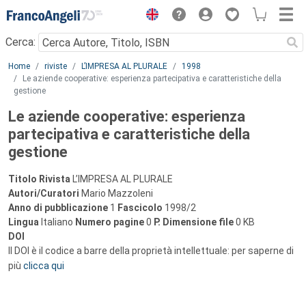
Menu
Cerca:
Main content
Home
riviste
L’IMPRESA AL PLURALE
1998
Le aziende cooperative: esperienza partecipativa e caratteristiche della
gestione
Le aziende cooperative: esperienza
partecipativa e caratteristiche della
gestione
Titolo Rivista
L’IMPRESA AL PLURALE
Autori/Curatori
Mario Mazzoleni
Anno di pubblicazione
1
Fascicolo
1998/2
Lingua
Italiano
Numero pagine
0
P.
Dimensione file
0 KB
DOI
Il DOI è il codice a barre della proprietà intellettuale: per saperne di
più
clicca qui