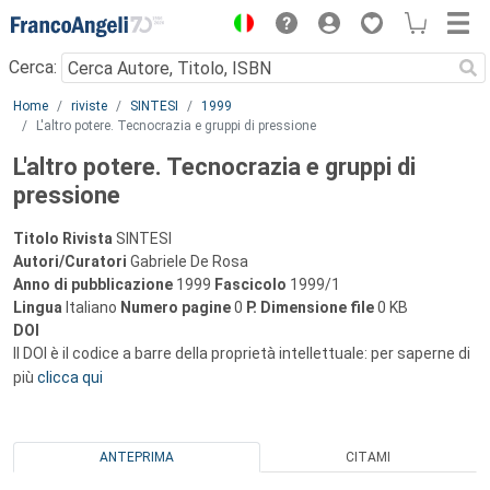
Menu
Cerca:
Main content
Home
riviste
SINTESI
1999
L'altro potere. Tecnocrazia e gruppi di pressione
L'altro potere. Tecnocrazia e gruppi di
pressione
Titolo Rivista
SINTESI
Autori/Curatori
Gabriele De Rosa
Anno di pubblicazione
1999
Fascicolo
1999/1
Lingua
Italiano
Numero pagine
0
P.
Dimensione file
0 KB
DOI
Il DOI è il codice a barre della proprietà intellettuale: per saperne di
più
clicca qui
ANTEPRIMA
CITAMI