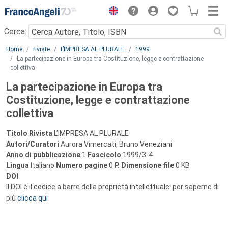
Menu
Cerca:
Main content
Home
riviste
L’IMPRESA AL PLURALE
1999
La partecipazione in Europa tra Costituzione, legge e contrattazione
collettiva
La partecipazione in Europa tra
Costituzione, legge e contrattazione
collettiva
Titolo Rivista
L’IMPRESA AL PLURALE
Autori/Curatori
Aurora Vimercati, Bruno Veneziani
Anno di pubblicazione
1
Fascicolo
1999/3-4
Lingua
Italiano
Numero pagine
0
P.
Dimensione file
0 KB
DOI
Il DOI è il codice a barre della proprietà intellettuale: per saperne di
più
clicca qui