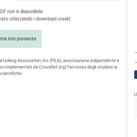
PDF non è disponibile
ato utilizzando i download credit
ima non presente
←
 Linking Association, Inc (PILA), associazione indipendente e
←
ogici implementati da CrossRef.org) l’accesso degli studiosi ai
scientifiche.
L