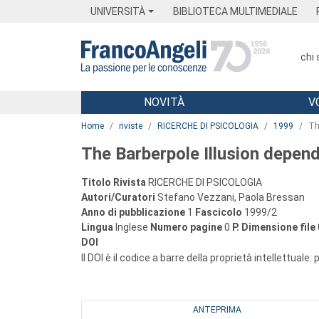
Menu
Main content
Footer
Menu
UNIVERSITÀ
BIBLIOTECA MULTIMEDIALE
chi
NOVITÀ
V
Main content
Home
riviste
RICERCHE DI PSICOLOGIA
1999
Th
The Barberpole Illusion depen
Titolo Rivista
RICERCHE DI PSICOLOGIA
Autori/Curatori
Stefano Vezzani, Paola Bressan
Anno di pubblicazione
1
Fascicolo
1999/2
Lingua
Inglese
Numero pagine
0
P.
Dimensione file
DOI
Il DOI è il codice a barre della proprietà intellettuale:
ANTEPRIMA