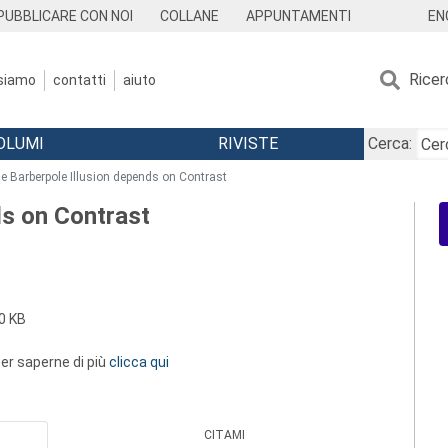
EN
PUBBLICARE CON NOI
COLLANE
APPUNTAMENTI
Ricer
 siamo
contatti
aiuto
OLUMI
RIVISTE
Cerca:
e Barberpole Illusion depends on Contrast
ds on Contrast
0 KB
 per saperne di più
clicca qui
CITAMI