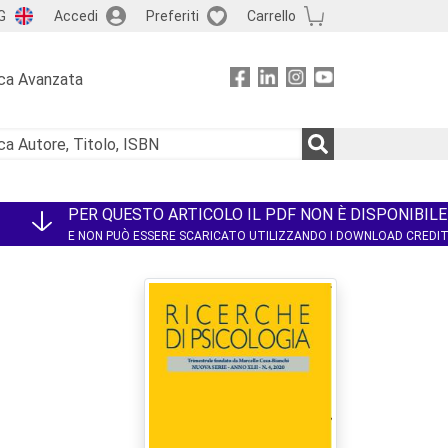
G
Accedi
Preferiti
Carrello
ca Avanzata
PER QUESTO ARTICOLO IL PDF NON È DISPONIBILE
E NON PUÒ ESSERE SCARICATO UTILIZZANDO I DOWNLOAD CREDI